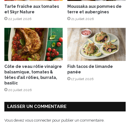
l
s
Tarte fraîche aux tomates
Moussaka aux pommes de
i
e
et Skyr Nature
terre et aubergines
c
F
22 juillet 2026
21 juillet 2026
o
s
s
i
e
r
Côte de veau rôtie vinaigre
Fish tacos de limande
balsamique, tomates &
panée
têtes d’ail rôties, burrata,
17 juillet 2026
basilic
20 juillet 2026
LAISSER UN COMMENTAIRE
Vous devez
vous connecter
pour publier un commentaire.