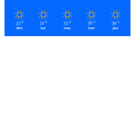
33
32
33
36
39
℃
℃
℃
℃
℃
dim
lun
mar
mer
jeu