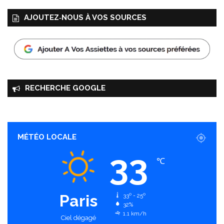
AJOUTEZ‑NOUS À VOS SOURCES
RECHERCHE GOOGLE
MÉTÉO LOCALE
33
℃
Paris
33º - 25º
32%
1.1 km/h
Ciel dégagé