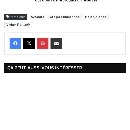
Tous droits de reproduction réservés
Mots-clés
Avocats
Crêpes indiennes
Pois Chiches
Vivien Paille®
Pinterest
Partager par Email
ÇA PEUT AUSSI VOUS INTÉRESSER