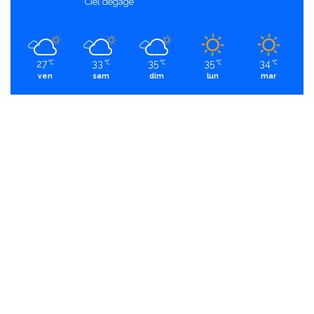
Ciel dégagé
27
33
35
35
34
℃
℃
℃
℃
℃
ven
sam
dim
lun
mar