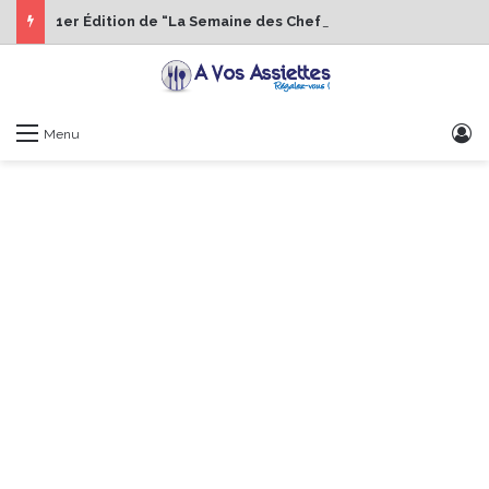
1er Édition de “La Semaine des Chefs” du 19 au 24 octobre 2026
S
Menu