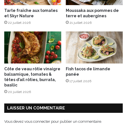
é
Tarte fraîche aux tomates
Moussaka aux pommes de
a
et Skyr Nature
terre et aubergines
v
22 juillet 2026
21 juillet 2026
e
c
s
o
n
p
a
n
Côte de veau rôtie vinaigre
Fish tacos de limande
i
balsamique, tomates &
panée
e
têtes d’ail rôties, burrata,
17 juillet 2026
r
basilic
p
20 juillet 2026
i
q
u
LAISSER UN COMMENTAIRE
e
-
Vous devez
vous connecter
pour publier un commentaire.
n