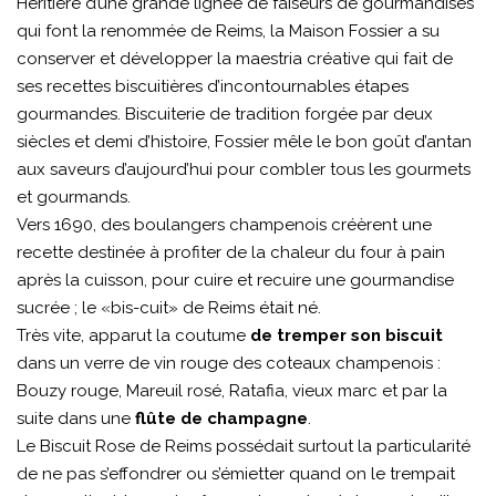
Héritière d’une grande lignée de faiseurs de gourmandises
qui font la renommée de Reims, la Maison Fossier a su
conserver et développer la maestria créative qui fait de
ses recettes biscuitières d’incontournables étapes
gourmandes. Biscuiterie de tradition forgée par deux
siècles et demi d’histoire, Fossier mêle le bon goût d’antan
aux saveurs d’aujourd’hui pour combler tous les gourmets
et gourmands.
Vers 1690, des boulangers champenois créèrent une
recette destinée à profiter de la chaleur du four à pain
après la cuisson, pour cuire et recuire une gourmandise
sucrée ; le «bis-cuit» de Reims était né.
Très vite, apparut la coutume
de tremper son biscuit
dans un verre de vin rouge des coteaux champenois :
Bouzy rouge, Mareuil rosé, Ratafia, vieux marc et par la
suite dans une
flûte de champagne
.
Le Biscuit Rose de Reims possédait surtout la particularité
de ne pas s’effondrer ou s’émietter quand on le trempait