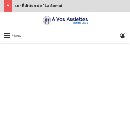
1er Édition de “La Semaine des Chefs” du 19 au 24 octobre 2026
S
Menu