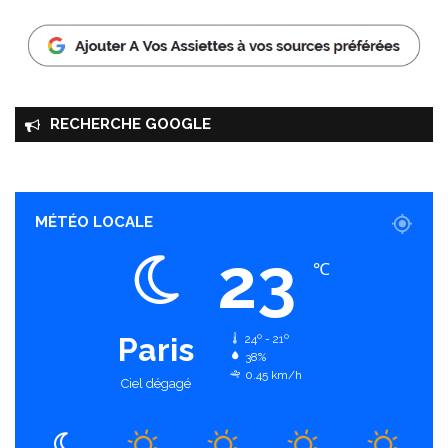
RECHERCHE GOOGLE
MÉTÉO LOCALE
23
℃
Paris
24º - 21º
38%
0.45 km/h
Ciel dégagé