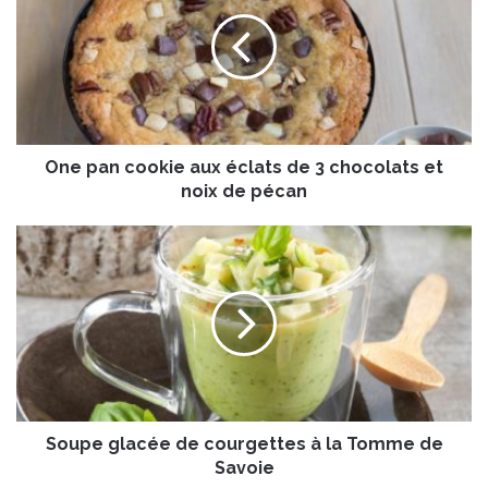
e
p
a
n
c
o
o
One pan cookie aux éclats de 3 chocolats et
k
i
noix de pécan
e
a
S
u
o
x
u
é
p
c
e
l
g
a
l
t
a
s
c
d
Soupe glacée de courgettes à la Tomme de
é
e
e
Savoie
3