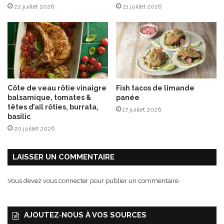
n
22 juillet 2026
21 juillet 2026
S
a
v
o
i
e
Côte de veau rôtie vinaigre
Fish tacos de limande
balsamique, tomates &
panée
têtes d’ail rôties, burrata,
17 juillet 2026
basilic
20 juillet 2026
LAISSER UN COMMENTAIRE
Vous devez
vous connecter
pour publier un commentaire.
AJOUTEZ‑NOUS À VOS SOURCES