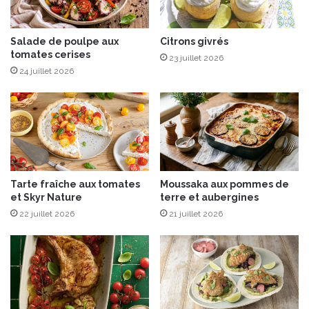
h
e
r
Salade de poulpe aux
Citrons givrés
tomates cerises
b
23 juillet 2026
e
24 juillet 2026
s
M
é
l
a
n
g
Tarte fraîche aux tomates
Moussaka aux pommes de
e
et Skyr Nature
terre et aubergines
5
22 juillet 2026
21 juillet 2026
c
é
r
é
a
l
e