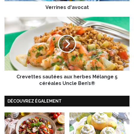
d
Verrines d'avocat
'
a
v
C
o
r
c
e
a
v
t
e
t
t
e
s
Crevettes sautées aux herbes Mélange 5
s
a
céréales Uncle Ben’s®
u
t
DÉCOUVREZ ÉGALEMENT
é
e
s
a
u
x