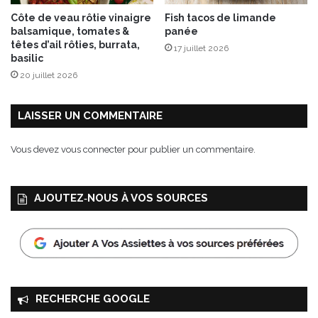
s
Côte de veau rôtie vinaigre
Fish tacos de limande
U
balsamique, tomates &
panée
n
têtes d’ail rôties, burrata,
17 juillet 2026
c
basilic
l
20 juillet 2026
e
B
e
LAISSER UN COMMENTAIRE
n
’
Vous devez
vous connecter
pour publier un commentaire.
s
®
AJOUTEZ‑NOUS À VOS SOURCES
RECHERCHE GOOGLE