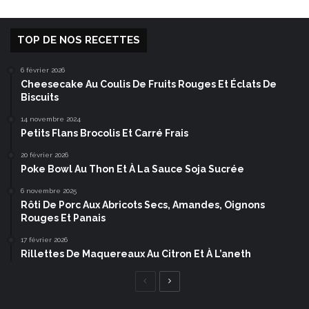
TOP DE NOS RECETTES
6 février 2026
Cheesecake Au Coulis De Fruits Rouges Et Éclats De
Biscuits
14 novembre 2024
Petits Flans Brocolis Et Carré Frais
20 février 2026
Poke Bowl Au Thon Et À La Sauce Soja Sucrée
6 novembre 2025
Rôti De Porc Aux Abricots Secs, Amandes, Oignons
Rouges Et Panais
17 février 2026
Rillettes De Maquereaux Au Citron Et À L’aneth
Page
Page
précédente
suivante