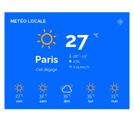
MÉTÉO LOCALE
27
℃
Paris
28º - 23º
27%
2.15 km/h
Ciel dégagé
27
32
35
35
33
℃
℃
℃
℃
℃
ven
sam
dim
lun
mar