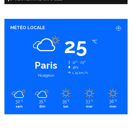
MÉTÉO LOCALE
25
℃
Paris
32º - 25º
38%
1.74 km/h
Nuageux
32
35
35
33
36
℃
℃
℃
℃
℃
sam
dim
lun
mar
mer