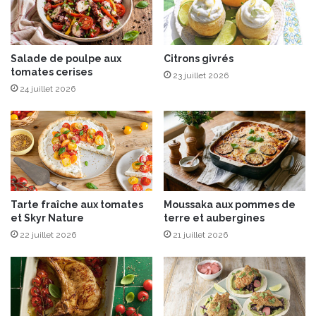
e
S
M
o
o
c
j
Salade de poulpe aux
Citrons givrés
i
tomates cerises
i
é
23 juillet 2026
t
t
24 juillet 2026
o
é
C
®
u
à
b
T
a
a
i
r
n
t
Tarte fraîche aux tomates
Moussaka aux pommes de
i
et Skyr Nature
terre et aubergines
n
22 juillet 2026
21 juillet 2026
e
r