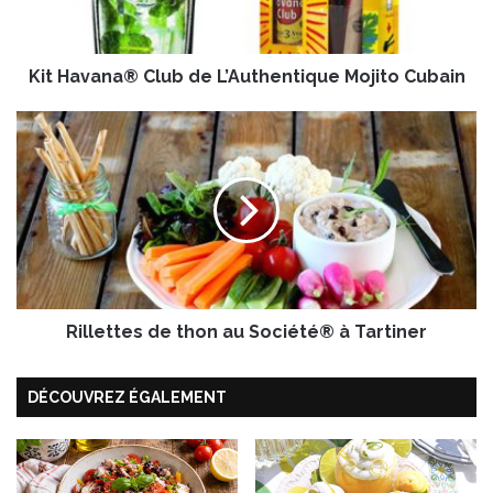
a
n
a
Kit Havana® Club de L’Authentique Mojito Cubain
®
C
l
R
u
i
b
l
d
l
e
e
L
t
’
t
A
e
u
s
t
Rillettes de thon au Société® à Tartiner
d
h
e
e
t
DÉCOUVREZ ÉGALEMENT
n
h
t
o
i
n
q
a
u
u