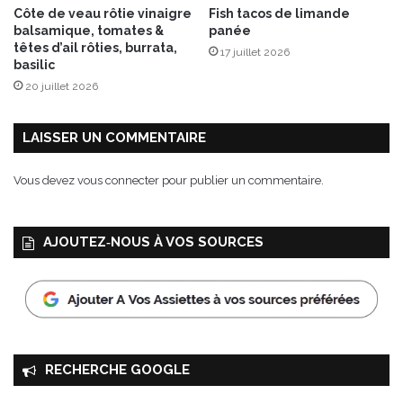
l
Côte de veau rôtie vinaigre
Fish tacos de limande
e
balsamique, tomates &
panée
s
têtes d’ail rôties, burrata,
17 juillet 2026
1
basilic
0
20 juillet 2026
0
%
f
LAISSER UN COMMENTAIRE
r
u
Vous devez
vous connecter
pour publier un commentaire.
i
t
AJOUTEZ‑NOUS À VOS SOURCES
RECHERCHE GOOGLE