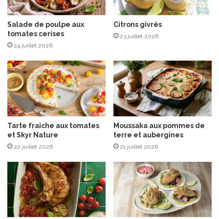
e
n
t
a
f
c
Salade de poulpe aux
Citrons givrés
l
tomates cerises
k
23 juillet 2026
e
i
24 juillet 2026
u
n
r
g
d
b
e
i
s
e
e
n
l
-
Tarte fraîche aux tomates
Moussaka aux pommes de
ê
et Skyr Nature
terre et aubergines
t
22 juillet 2026
21 juillet 2026
r
e
-
P
é
t
a