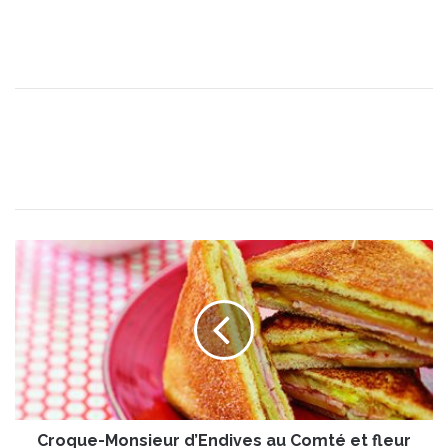
C
r
o
q
u
e
-
M
o
Croque-Monsieur d’Endives au Comté et fleur
n