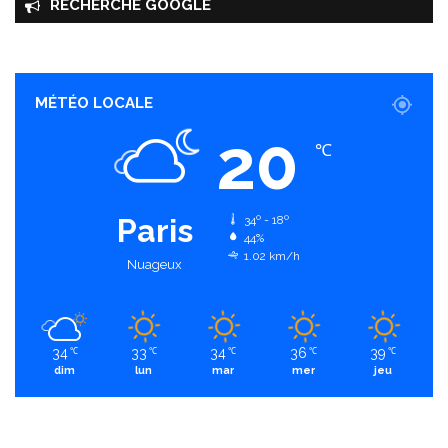
RECHERCHE GOOGLE
MÉTÉO LOCALE
20
℃
Paris
34º - 18º
44%
1.02 km/h
Nuageux
34
33
34
36
39
℃
℃
℃
℃
℃
dim
lun
mar
mer
jeu