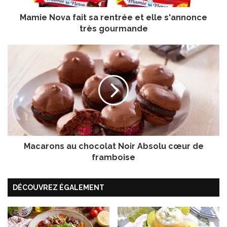
a
Mamie Nova fait sa rentrée et elle s'annonce
f
a
très gourmande
i
t
M
s
a
a
c
r
a
e
r
n
o
t
n
r
s
é
a
e
Macarons au chocolat Noir Absolu cœur de
u
e
c
framboise
t
h
e
o
l
DÉCOUVREZ ÉGALEMENT
c
l
o
e
l
s
a