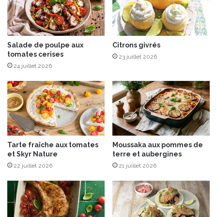
'
t
a
N
n
o
n
i
o
r
Salade de poulpe aux
Citrons givrés
n
tomates cerises
A
23 juillet 2026
c
b
24 juillet 2026
e
s
t
o
r
l
è
u
s
c
g
œ
o
u
Tarte fraîche aux tomates
Moussaka aux pommes de
u
r
et Skyr Nature
terre et aubergines
r
d
m
22 juillet 2026
21 juillet 2026
e
a
f
n
r
d
a
e
m