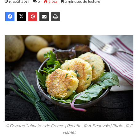
19 août 2017
0
2 014
2 minutes de lecture
© Cercles Culinaires de France | Recette : © A. Beauvais | Photo : © F.
Hamel