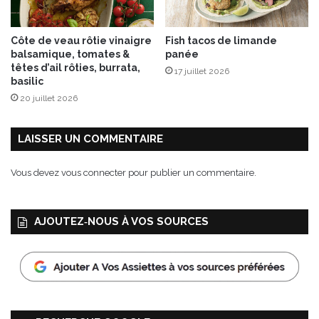
b
o
i
Côte de veau rôtie vinaigre
Fish tacos de limande
s
balsamique, tomates &
panée
e
têtes d’ail rôties, burrata,
17 juillet 2026
basilic
20 juillet 2026
LAISSER UN COMMENTAIRE
Vous devez
vous connecter
pour publier un commentaire.
AJOUTEZ‑NOUS À VOS SOURCES