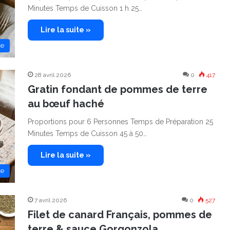
Minutes Temps de Cuisson 1 h 25…
Lire la suite »
de
28 avril 2026
0
417
Gratin fondant de pommes de terre
au bœuf haché
Proportions pour 6 Personnes Temps de Préparation 25
Minutes Temps de Cuisson 45 à 50…
Lire la suite »
le
7 avril 2026
0
527
Filet de canard Français, pommes de
terre & sauce Gorgonzola