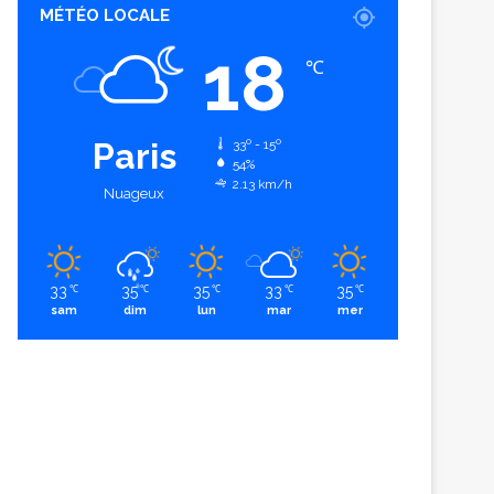
MÉTÉO LOCALE
18
℃
Paris
33º - 15º
54%
2.13 km/h
Nuageux
33
35
35
33
35
℃
℃
℃
℃
℃
sam
dim
lun
mar
mer