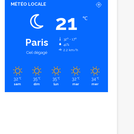
MÉTÉO LOCALE
21
℃
Paris
32º - 17º
41%
2.2 km/h
Ciel dégagé
32
35
35
32
34
℃
℃
℃
℃
℃
sam
dim
lun
mar
mer