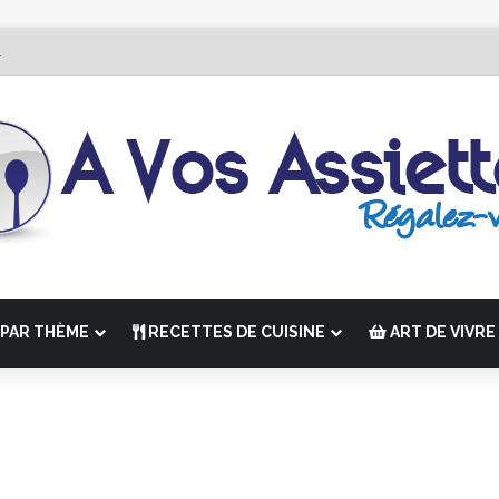
dition de “La Semaine des Chefs” du 19 au 24 octobre 2026
PAR THÈME
RECETTES DE CUISINE
ART DE VIVRE