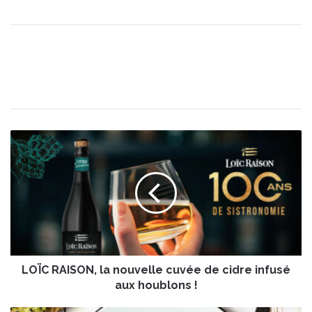
L
O
Ï
C
R
A
I
S
O
LOÏC RAISON, la nouvelle cuvée de cidre infusé
N
,
aux houblons !
l