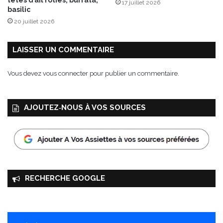
têtes d’ail rôties, burrata,
17 juillet 2026
e
basilic
à
20 juillet 2026
l
a
b
LAISSER UN COMMENTAIRE
e
t
Vous devez
vous connecter
pour publier un commentaire.
t
e
r
AJOUTEZ‑NOUS À VOS SOURCES
a
v
e
RECHERCHE GOOGLE