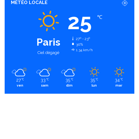
MÉTÉO LOCALE
25
℃
Paris
27º - 23º
30%
1.34 km/h
Ciel dégagé
27
33
35
35
34
℃
℃
℃
℃
℃
ven
sam
dim
lun
mar