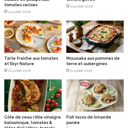
n
tomates cerises
F
23 juillet 2026
f
u
24 juillet 2026
u
m
s
é
é
e
a
&
u
s
x
a
h
u
Tarte fraîche aux tomates
Moussaka aux pommes de
o
c
et Skyr Nature
terre et aubergines
u
e
b
22 juillet 2026
21 juillet 2026
a
l
i
o
g
n
r
s
e
!
-
d
o
Côte de veau rôtie vinaigre
Fish tacos de limande
u
balsamique, tomates &
panée
c