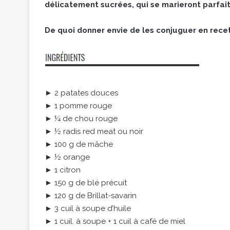
délicatement sucrées, qui se marieront parfait
De quoi donner envie de les conjuguer en recet
► 2 patates douces
► 1 pomme rouge
► ¼ de chou rouge
► ½ radis red meat ou noir
► 100 g de mâche
► ½ orange
► 1 citron
► 150 g de blé précuit
► 120 g de Brillat-savarin
► 3 cuil à soupe d’huile
► 1 cuil. à soupe + 1 cuil à café de miel