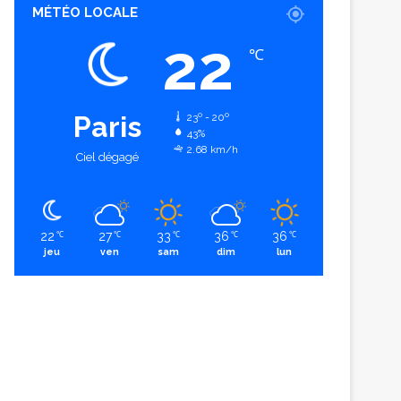
MÉTÉO LOCALE
22
℃
Paris
23º - 20º
43%
2.68 km/h
Ciel dégagé
22
27
33
36
36
℃
℃
℃
℃
℃
jeu
ven
sam
dim
lun