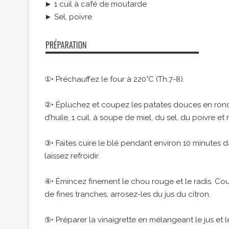
► 1 cuil à café de moutarde
► Sel, poivre
①• Préchauffez le four à 220°C (Th.7-8).
②• Épluchez et coupez les patates douces en rondel
d’huile, 1 cuil. à soupe de miel, du sel, du poivre e
③• Faites cuire le blé pendant environ 10 minutes 
laissez refroidir.
④• Émincez finement le chou rouge et le radis. Co
de fines tranches, arrosez-les du jus du citron.
⑤• Préparer la vinaigrette en mélangeant le jus et l