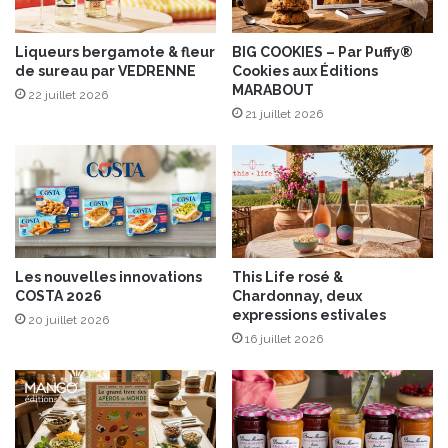
p
o
m
Liqueurs bergamote & fleur
BIG COOKIES – Par Puffy®
de sureau par VEDRENNE
Cookies aux Éditions
m
MARABOUT
e
22 juillet 2026
s
21 juillet 2026
,
o
i
g
n
o
n
Les nouvelles innovations
This Life rosé &
s
COSTA 2026
Chardonnay, deux
c
expressions estivales
20 juillet 2026
a
16 juillet 2026
r
a
m
é
l