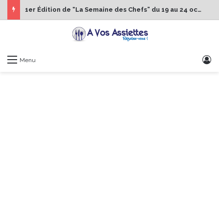
1er Édition de “La Semaine des Chefs” du 19 au 24 octobre 2026
S
Menu