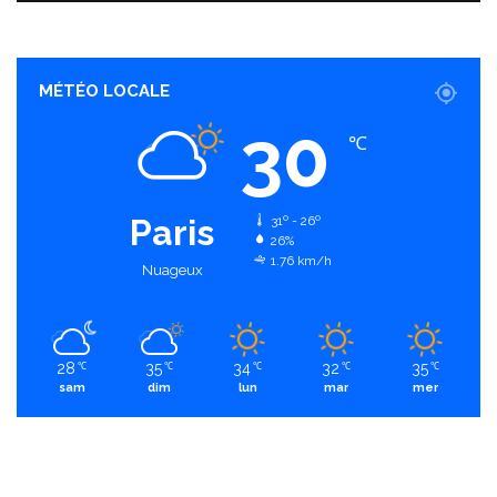
MÉTÉO LOCALE
30
℃
Paris
31º - 26º
26%
1.76 km/h
Nuageux
28
35
34
32
35
℃
℃
℃
℃
℃
sam
dim
lun
mar
mer