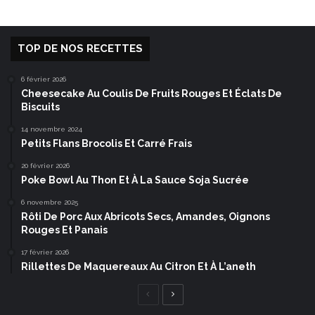
TOP DE NOS RECETTES
6 février 2026
Cheesecake Au Coulis De Fruits Rouges Et Éclats De
Biscuits
14 novembre 2024
Petits Flans Brocolis Et Carré Frais
20 février 2026
Poke Bowl Au Thon Et À La Sauce Soja Sucrée
6 novembre 2025
Rôti De Porc Aux Abricots Secs, Amandes, Oignons
Rouges Et Panais
17 février 2026
Rillettes De Maquereaux Au Citron Et À L’aneth
Page
Page
précédente
suivante