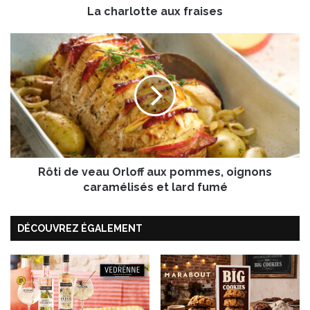
La charlotte aux fraises
t
e
a
R
u
ô
x
t
f
i
r
d
a
e
i
v
s
e
e
a
s
Rôti de veau Orloff aux pommes, oignons
u
O
caramélisés et lard fumé
r
l
DÉCOUVREZ ÉGALEMENT
o
f
f
a
u
x