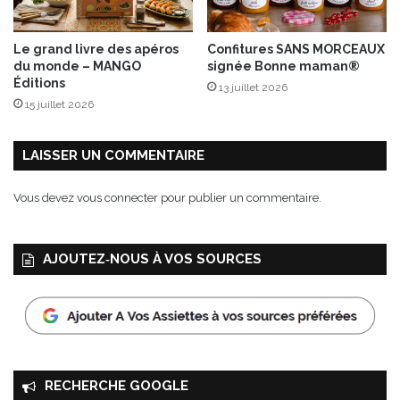
i
s
é
Le grand livre des apéros
Confitures SANS MORCEAUX
s
du monde – MANGO
signée Bonne maman®
e
Éditions
13 juillet 2026
t
15 juillet 2026
l
a
r
LAISSER UN COMMENTAIRE
d
f
Vous devez
vous connecter
pour publier un commentaire.
u
m
é
AJOUTEZ‑NOUS À VOS SOURCES
RECHERCHE GOOGLE