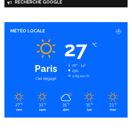
RECHERCHE GOOGLE
MÉTÉO LOCALE
27
℃
Paris
28º - 24º
29%
0.89 km/h
Ciel dégagé
27
32
35
35
33
℃
℃
℃
℃
℃
ven
sam
dim
lun
mar