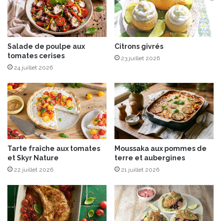
t
r
r
P
o
o
n
r
c
Salade de poulpe aux
Citrons givrés
t
tomates cerises
o
a
23 juillet 2026
n
b
24 juillet 2026
f
l
i
e
t
B
L
A
S
T
Tarte fraîche aux tomates
Moussaka aux pommes de
&
et Skyr Nature
terre et aubergines
G
22 juillet 2026
21 juillet 2026
O