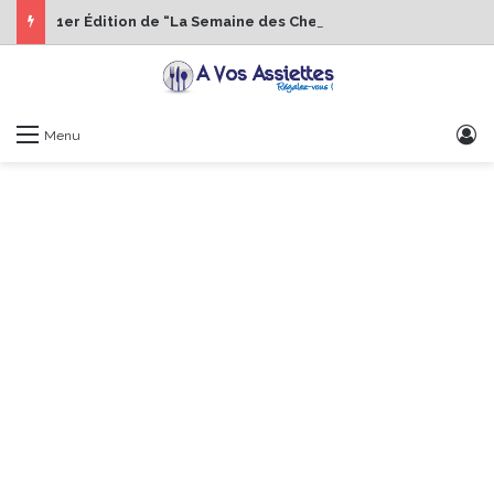
1er Édition de “La Semaine des Chefs” du 19 au 24 octobre 2026
S
Menu