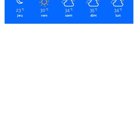
23
30
34
35
34
℃
℃
℃
℃
℃
jeu
ven
sam
dim
lun