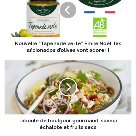
v
e
l
l
e
“
Nouvelle “Tapenade verte” Emile Noël, les
T
a
aficionados d’olives vont adorer !
p
e
T
n
a
a
b
d
o
e
u
v
l
e
é
r
d
t
e
e
Taboulé de boulgour gourmand, saveur
b
”
o
échalote et fruits secs
E
u