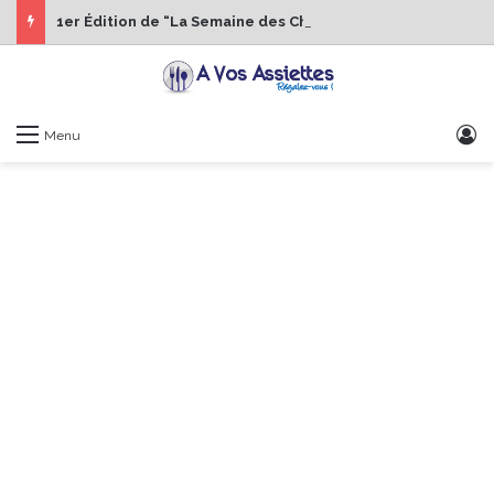
1er Édition de “La Semaine des Chefs” du 19 au 24 octobre 2026
S
Menu