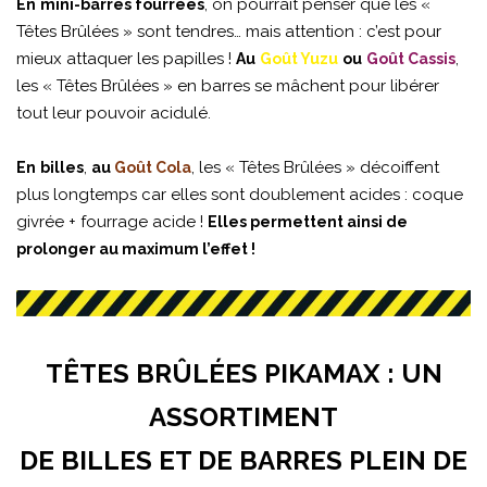
, on pourrait penser que les «
En
mini-barres fourrées
Têtes Brûlées » sont tendres… mais attention : c’est pour
mieux attaquer les papilles !
,
Au
Goût Yuzu
ou
Goût Cassis
les « Têtes Brûlées » en barres se mâchent pour libérer
tout leur pouvoir acidulé.
,
, les « Têtes Brûlées » décoiffent
En
billes
au
Goût Cola
plus longtemps car elles sont doublement acides : coque
givrée + fourrage acide !
Elles permettent ainsi de
prolonger au maximum l’effet !
TÊTES BRÛLÉES PIKAMAX : UN
ASSORTIMENT
DE BILLES ET DE BARRES PLEIN DE