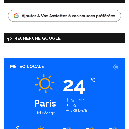
RECHERCHE GOOGLE
MÉTÉO LOCALE
24
℃
Paris
25º - 22º
37%
2.68 km/h
Ciel dégagé