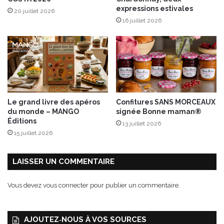
o
c
expressions estivales
20 juillet 2026
s
h
16 juillet 2026
d
a
’
l
o
o
l
t
i
e
v
e
e
t
s
f
Le grand livre des apéros
Confitures SANS MORCEAUX
v
r
du monde – MANGO
signée Bonne maman®
o
u
Éditions
13 juillet 2026
n
i
15 juillet 2026
t
t
a
s
d
s
LAISSER UN COMMENTAIRE
o
e
r
c
Vous devez
vous connecter
pour publier un commentaire.
e
s
r
AJOUTEZ‑NOUS À VOS SOURCES
!