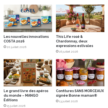
e
s
B
r
û
l
é
Les nouvelles innovations
This Life rosé &
e
COSTA 2026
Chardonnay, deux
s
expressions estivales
20 juillet 2026
P
16 juillet 2026
I
K
A
M
A
X
Le grand livre des apéros
Confitures SANS MORCEAUX
du monde – MANGO
signée Bonne maman®
Éditions
13 juillet 2026
15 juillet 2026