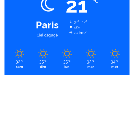
21
℃
Paris
32º - 17º
41%
2.2 km/h
Ciel dégagé
32
35
35
32
34
℃
℃
℃
℃
℃
sam
dim
lun
mar
mer