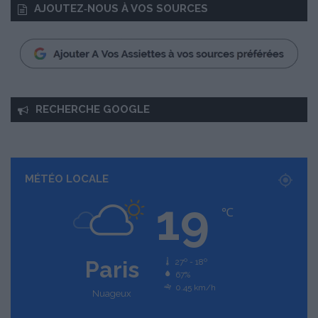
AJOUTEZ‑NOUS À VOS SOURCES
RECHERCHE GOOGLE
MÉTÉO LOCALE
19
℃
Paris
27º - 18º
67%
0.45 km/h
Nuageux