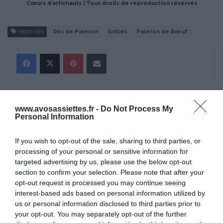
Cœurs d’artichauts | Tous droits de reproduction réservés
Mots-clés
Dés de Paleron
Grillés
Paleron de Bœuf
Pinterest
Partager par Email
ÇA PEUT AUSSI VOUS INTÉRESSER
www.avosassiettes.fr -
Do Not Process My
Personal Information
If you wish to opt-out of the sale, sharing to third parties, or
processing of your personal or sensitive information for
targeted advertising by us, please use the below opt-out
section to confirm your selection. Please note that after your
opt-out request is processed you may continue seeing
interest-based ads based on personal information utilized by
us or personal information disclosed to third parties prior to
your opt-out. You may separately opt-out of the further