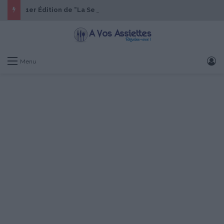
1er Édition de “La Semaine des Chefs” du 19 au 24 octobre 2026
S
Menu