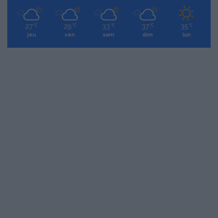
27
29
33
37
35
℃
℃
℃
℃
℃
jeu
ven
sam
dim
lun