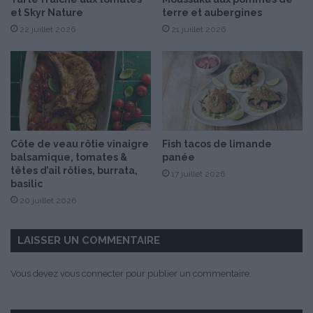
l
et Skyr Nature
terre et aubergines
a
22 juillet 2026
21 juillet 2026
t
s
d
e
f
e
t
a
Côte de veau rôtie vinaigre
Fish tacos de limande
balsamique, tomates &
panée
têtes d’ail rôties, burrata,
17 juillet 2026
basilic
20 juillet 2026
LAISSER UN COMMENTAIRE
Vous devez
vous connecter
pour publier un commentaire.