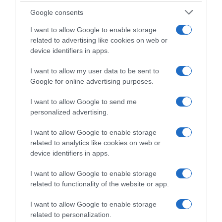
V
Google consents
e
l
I want to allow Google to enable storage
o
related to advertising like cookies on web or
u
device identifiers in apps.
t
é
I want to allow my user data to be sent to
g
Google for online advertising purposes.
l
Velouté glacé de petits pois, menthe fraîche et
a
I want to allow Google to send me
c
éclats de feta
personalized advertising.
é
I want to allow Google to enable storage
d
C
related to analytics like cookies on web or
e
h
device identifiers in apps.
p
e
e
e
I want to allow Google to enable storage
t
s
related to functionality of the website or app.
i
e
t
c
I want to allow Google to enable storage
s
a
related to personalization.
p
k