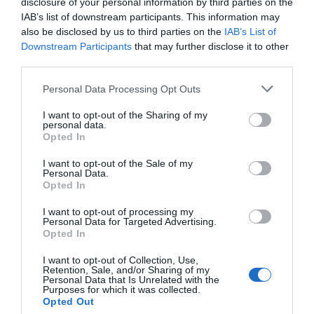
disclosure of your personal information by third parties on the
IAB’s list of downstream participants. This information may
also be disclosed by us to third parties on the
IAB’s List of
Downstream Participants
that may further disclose it to other
third parties.
Please note that this website/app uses one or more Google
Personal Data Processing Opt Outs
services and may gather and store information including but
not limited to your visit or usage behaviour. You may click to
I want to opt-out of the Sharing of my
personal data.
grant or deny consent to Google and its third-party tags to
Opted In
use your data for below specified purposes in below Google
consent section.
I want to opt-out of the Sale of my
Personal Data.
Opted In
I want to opt-out of processing my
Personal Data for Targeted Advertising.
Opted In
I want to opt-out of Collection, Use,
Retention, Sale, and/or Sharing of my
Personal Data that Is Unrelated with the
Purposes for which it was collected.
Opted Out