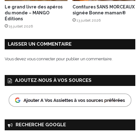
o
Le grand livre des apéros
Confitures SANS MORCEAUX
-
du monde – MANGO
signée Bonne maman®
r
Éditions
13 juillet 2026
e
15 juillet 2026
s
p
o
LAISSER UN COMMENTAIRE
n
s
Vous devez
vous connecter
pour publier un commentaire.
a
b
l
AJOUTEZ‑NOUS À VOS SOURCES
e
d
’
A
l
l
i
RECHERCHE GOOGLE
a
n