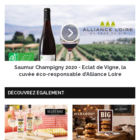
ê
p
S
e
a
s
u
a
m
r
u
c
r
-
C
e
h
n
a
-
Saumur Champigny 2020 - Eclat de Vigne, la
m
c
p
cuvée éco-responsable d’Alliance Loire
i
i
e
g
DÉCOUVREZ ÉGALEMENT
l
n
y
2
0
2
0
-
E