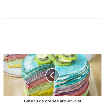
G
â
t
e
a
u
d
e
c
Gâteau de crêpes arc-en-ciel
r