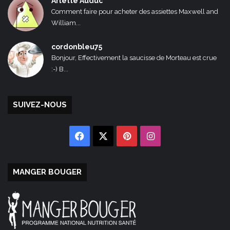
Arlette Auduc
Comment faire pour acheter des assiettes Maxwell and
William...
cordonbleu75
Bonjour, Effectivement la saucisse de Morteau est crue
:-) B...
SUIVEZ-NOUS
Facebook
X
Pinterest
Instagram
MANGER BOUGER