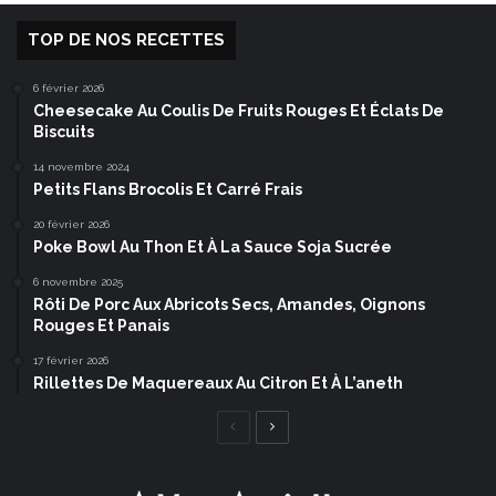
TOP DE NOS RECETTES
6 février 2026
Cheesecake Au Coulis De Fruits Rouges Et Éclats De
Biscuits
14 novembre 2024
Petits Flans Brocolis Et Carré Frais
20 février 2026
Poke Bowl Au Thon Et À La Sauce Soja Sucrée
6 novembre 2025
Rôti De Porc Aux Abricots Secs, Amandes, Oignons
Rouges Et Panais
17 février 2026
Rillettes De Maquereaux Au Citron Et À L’aneth
Page
Page
précédente
suivante