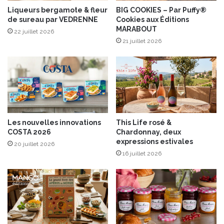
c
Liqueurs bergamote & fleur
BIG COOKIES – Par Puffy®
de sureau par VEDRENNE
Cookies aux Éditions
l
MARABOUT
a
22 juillet 2026
t
21 juillet 2026
d
e
V
i
g
n
e
Les nouvelles innovations
This Life rosé &
,
COSTA 2026
Chardonnay, deux
l
expressions estivales
20 juillet 2026
a
16 juillet 2026
c
u
v
é
e
é
c