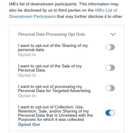
IAB’s list of downstream participants. This information may
also be disclosed by us to third parties on the
IAB’s List of
Mots-clés
Arc-en-ciel
Gâteau de Crêpes
Downstream Participants
that may further disclose it to other
third parties.
Pinterest
Partager par Email
Please note that this website/app uses one or more Google
Personal Data Processing Opt Outs
services and may gather and store information including but
not limited to your visit or usage behaviour. You may click to
I want to opt-out of the Sharing of my
personal data.
grant or deny consent to Google and its third-party tags to
Opted In
ÇA PEUT AUSSI VOUS INTÉRESSER
use your data for below specified purposes in below Google
consent section.
I want to opt-out of the Sale of my
Personal Data.
Opted In
I want to opt-out of processing my
Personal Data for Targeted Advertising.
Opted In
I want to opt-out of Collection, Use,
Retention, Sale, and/or Sharing of my
Personal Data that Is Unrelated with the
Purposes for which it was collected.
Opted Out