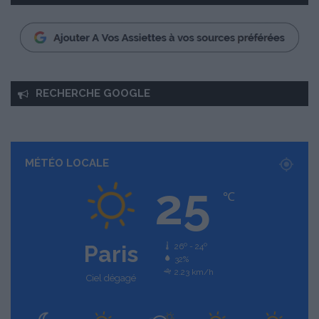
RECHERCHE GOOGLE
MÉTÉO LOCALE
25
℃
Paris
26º - 24º
32%
2.23 km/h
Ciel dégagé