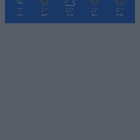
25
32
35
35
33
℃
℃
℃
℃
℃
ven
sam
dim
lun
mar