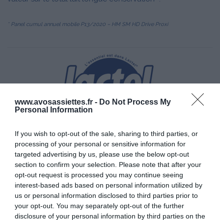
* Panel cumul annuel mobile P13/2020 – HM SM HD Drive Proxi
www.avosassiettes.fr -
Do Not Process My
Personal Information
Avec Lactel®, savourez le goût de l'essentiel
If you wish to opt-out of the sale, sharing to third parties, or
processing of your personal or sensitive information for
!
targeted advertising by us, please use the below opt-out
www.lactel.fr
section to confirm your selection. Please note that after your
opt-out request is processed you may continue seeing
interest-based ads based on personal information utilized by
us or personal information disclosed to third parties prior to
© Lactel® | Crédits Photos : © Lactel®/Sandra Mahut | Tous droits de
your opt-out. You may separately opt-out of the further
reproduction réservés
disclosure of your personal information by third parties on the