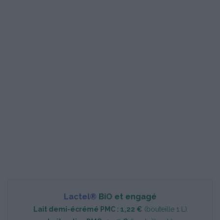
Lactel®
BiO et engagé
Lait demi-écrémé PMC : 1,22 €
(bouteille 1 L)