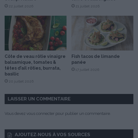
r
22 juillet 2026
21 juillet 2026
e
&
C
i
e
!
Côte de veau rôtie vinaigre
Fish tacos de limande
balsamique, tomates &
panée
têtes d’ail rôties, burrata,
17 juillet 2026
basilic
20 juillet 2026
LAISSER UN COMMENTAIRE
Vous devez
vous connecter
pour publier un commentaire.
AJOUTEZ‑NOUS À VOS SOURCES