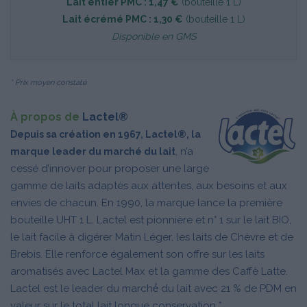
Lait entier PMC : 1,47 €
(bouteille 1 L)
Lait écrémé PMC : 1,30 €
(bouteille 1 L)
Disponible en GMS
* Prix moyen constaté
À propos de
Lactel®
Depuis sa création en 1967, Lactel®, la
, n’a
marque leader du marché du lait
cessé d’innover pour proposer une large
gamme de laits adaptés aux attentes, aux besoins et aux
envies de chacun. En 1990, la marque lance la première
bouteille UHT 1 L. Lactel est pionnière et n° 1 sur le lait BIO,
le lait facile à digérer Matin Léger, les laits de Chèvre et de
Brebis. Elle renforce également son offre sur les laits
aromatisés avec Lactel Max et la gamme des Caffè Latte.
Lactel est le leader du marché́ du lait avec 21 % de PDM en
valeur sur le total lait longue conservation *.