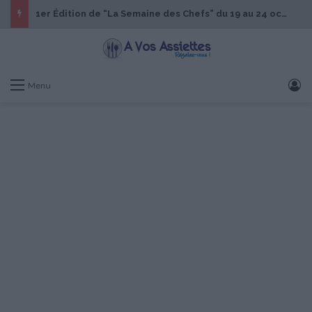
1er Édition de “La Semaine des Chefs” du 19 au 24 octobre 2026
S
Menu