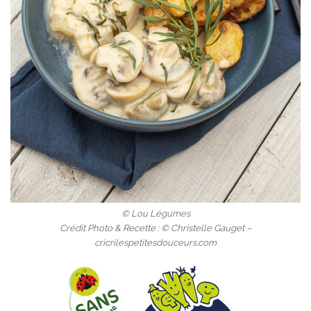
© Lou Légumes
Crédit Photo & Recette : © Christelle Gauget –
cricrilespetitesdouceurs.com