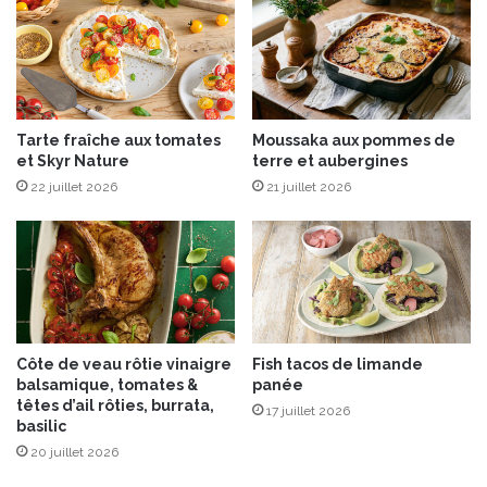
u
m
1
b
5
o
d
n
é
S
c
e
Tarte fraîche aux tomates
Moussaka aux pommes de
e
r
et Skyr Nature
terre et aubergines
m
r
22 juillet 2026
21 juillet 2026
b
a
r
n
e
o
2
0
1
9
Côte de veau rôtie vinaigre
Fish tacos de limande
balsamique, tomates &
panée
têtes d’ail rôties, burrata,
17 juillet 2026
basilic
20 juillet 2026