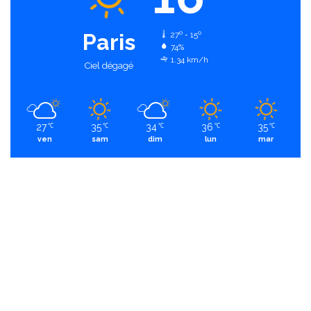
Paris
27º - 15º
74%
1.34 km/h
Ciel dégagé
27
35
34
36
35
℃
℃
℃
℃
℃
ven
sam
dim
lun
mar