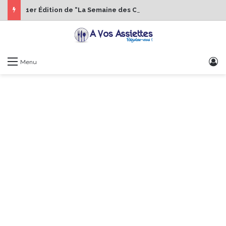
1er Édition de “La Semaine des Chefs” du 19 au 24 octobre 2026
S
Menu