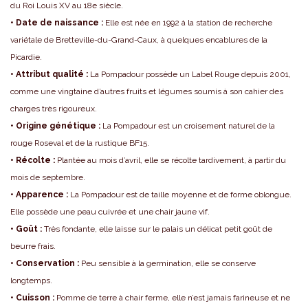
du Roi Louis XV au 18e siècle.
• Date de naissance :
Elle est née en 1992 à la station de recherche
variétale de Bretteville-du-Grand-Caux, à quelques encablures de la
Picardie.
• Attribut qualité :
La Pompadour possède un Label Rouge depuis 2001,
comme une vingtaine d’autres fruits et légumes soumis à son cahier des
charges très rigoureux.
• Origine génétique :
La Pompadour est un croisement naturel de la
rouge Roseval et de la rustique BF15.
• Récolte :
Plantée au mois d’avril, elle se récolte tardivement, à partir du
mois de septembre.
• Apparence :
La Pompadour est de taille moyenne et de forme oblongue.
Elle possède une peau cuivrée et une chair jaune vif.
• Goût :
Très fondante, elle laisse sur le palais un délicat petit goût de
beurre frais.
• Conservation :
Peu sensible à la germination, elle se conserve
longtemps.
• Cuisson :
Pomme de terre à chair ferme, elle n’est jamais farineuse et ne