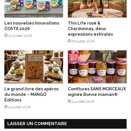
d
c
u
s
c
a
Les nouvelles innovations
This Life rosé &
h
u
COSTA 2026
Chardonnay, deux
o
x
expressions estivales
20 juillet 2026
c
c
16 juillet 2026
o
h
l
a
a
m
t
p
i
g
n
o
Le grand livre des apéros
Confitures SANS MORCEAUX
n
du monde – MANGO
signée Bonne maman®
s
Éditions
13 juillet 2026
15 juillet 2026
LAISSER UN COMMENTAIRE