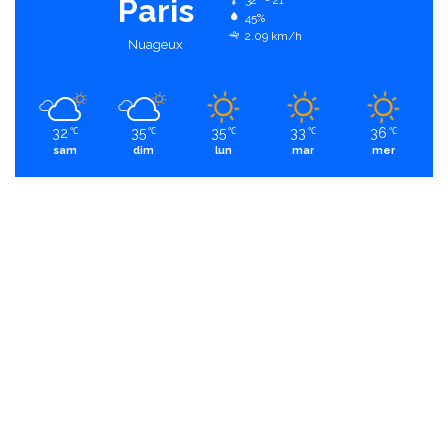
Paris
45%
2.09 km/h
Nuageux
32
35
35
33
36
℃
℃
℃
℃
℃
sam
dim
lun
mar
mer