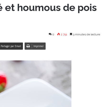
é et houmous de pois
0
2 751
3 minutes de lecture
Partager par Email
Imprimer