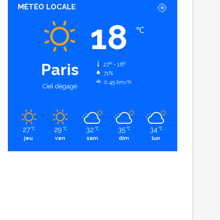
MÉTÉO LOCALE
18
℃
Paris
27º - 16º
71%
0.45 km/h
Ciel dégagé
27
29
32
35
34
℃
℃
℃
℃
℃
jeu
ven
sam
dim
lun