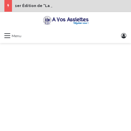
1er Édition de “La Semaine des Chefs” du 19 au 24 octobre 2026
S
Menu