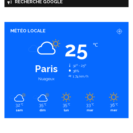
RECHERCHE GOOGLE
MÉTÉO LOCALE
25
℃
Paris
32º - 25º
38%
1.74 km/h
Nuageux
32
35
35
33
36
℃
℃
℃
℃
℃
sam
dim
lun
mar
mer