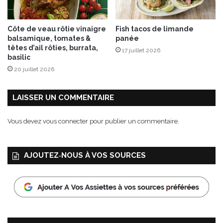
u
m
x
o
Côte de veau rôtie vinaigre
Fish tacos de limande
u
balsamique, tomates &
panée
s
têtes d’ail rôties, burrata,
17 juillet 2026
d
basilic
e
20 juillet 2026
p
o
i
LAISSER UN COMMENTAIRE
s
c
Vous devez
vous connecter
pour publier un commentaire.
h
i
c
AJOUTEZ‑NOUS À VOS SOURCES
h
e