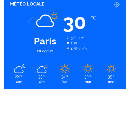
MÉTÉO LOCALE
30
℃
Paris
31º - 26º
26%
1.76 km/h
Nuageux
28
35
34
32
35
℃
℃
℃
℃
℃
sam
dim
lun
mar
mer