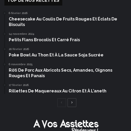
TOP DE NOS RECETTES
6 février 2026
Cheesecake Au Coulis De Fruits Rouges Et Éclats De
Biscuits
14 novembre 2024
Petits Flans Brocolis Et Carré Frais
20 février 2026
Poke Bowl Au Thon Et À La Sauce Soja Sucrée
6 novembre 2025
Rôti De Porc Aux Abricots Secs, Amandes, Oignons
Rouges Et Panais
17 février 2026
Rillettes De Maquereaux Au Citron Et À L’aneth
Page
Page
précédente
suivante