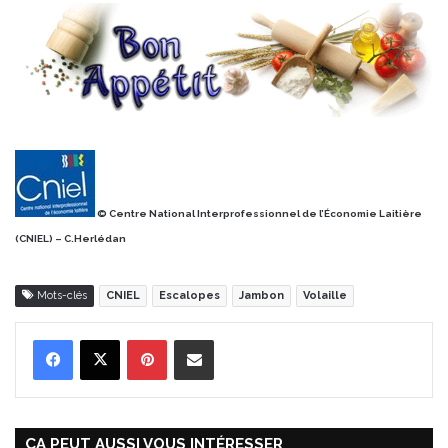
© Centre National Interprofessionnel de l’Économie Laitière
(CNIEL) – C.Herlédan
Mots-clés
CNIEL
Escalopes
Jambon
Volaille
Pinterest
Partager par Email
ÇA PEUT AUSSI VOUS INTÉRESSER