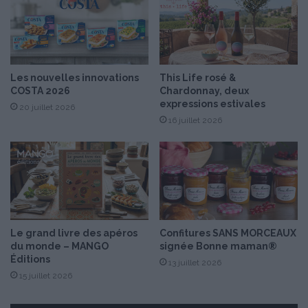
é
B
B
Q
Les nouvelles innovations
This Life rosé &
COSTA 2026
Chardonnay, deux
expressions estivales
20 juillet 2026
16 juillet 2026
Le grand livre des apéros
Confitures SANS MORCEAUX
du monde – MANGO
signée Bonne maman®
Éditions
13 juillet 2026
15 juillet 2026