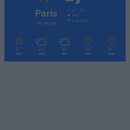
Paris
27º - 17º
67%
0.45 km/h
Ciel dégagé
27
33
35
35
34
℃
℃
℃
℃
℃
ven
sam
dim
lun
mar