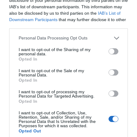
disclosure of your personal information by third parties on the
IAB’s list of downstream participants. This information may
also be disclosed by us to third parties on the
IAB’s List of
Downstream Participants
that may further disclose it to other
third parties.
Please note that this website/app uses one or more Google
Personal Data Processing Opt Outs
services and may gather and store information including but
not limited to your visit or usage behaviour. You may click to
I want to opt-out of the Sharing of my
personal data.
grant or deny consent to Google and its third-party tags to
Opted In
use your data for below specified purposes in below Google
consent section.
I want to opt-out of the Sale of my
Personal Data.
Opted In
I want to opt-out of processing my
Personal Data for Targeted Advertising.
Opted In
I want to opt-out of Collection, Use,
Retention, Sale, and/or Sharing of my
Personal Data that Is Unrelated with the
Purposes for which it was collected.
Opted Out