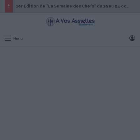
1er Édition de “La Semaine des Chefs” du 19 au 24 octobre 2026
S
Menu