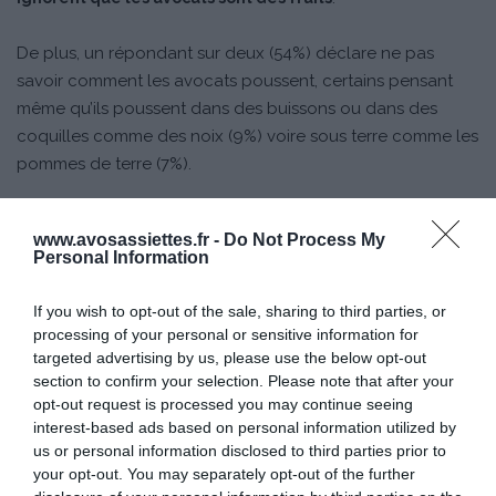
De plus, un répondant sur deux (54%) déclare ne pas
savoir comment les avocats poussent, certains pensant
même qu’ils poussent dans des buissons ou dans des
coquilles comme des noix (9%) voire sous terre comme les
pommes de terre (7%).
Les générations plus âgées ont tendance à connaître
www.avosassiettes.fr -
Do Not Process My
mieux le fruit que les plus jeunes générations, malgré le
Personal Information
fait que ce sont ces dernières qui consomment des
avocats de manière plus régulière !
If you wish to opt-out of the sale, sharing to third parties, or
processing of your personal or sensitive information for
targeted advertising by us, please use the below opt-out
section to confirm your selection. Please note that after your
opt-out request is processed you may continue seeing
interest-based ads based on personal information utilized by
us or personal information disclosed to third parties prior to
your opt-out. You may separately opt-out of the further