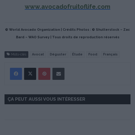
www.avocadofruitoflife.com
© World Avocado Organization | Crédits Photos : © Shutterstock – Zac
Bard – WAO Survey | Tous droits de reproduction réservés
Mots-clés
Avocat
Déguster
Étude
Food
Français
Pinterest
Partager par Email
ÇA PEUT AUSSI VOUS INTÉRESSER