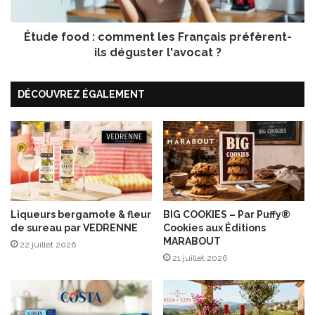
c
o
r
d
é
Étude food : comment les Français préfèrent-
:
m
c
ils déguster l'avocat ?
e
o
u
m
DÉCOUVREZ ÉGALEMENT
x
m
m
e
a
n
n
t
g
l
u
e
e
s
&
F
p
r
Liqueurs bergamote & fleur
BIG COOKIES – Par Puffy®
de sureau par VEDRENNE
Cookies aux Éditions
a
a
MARABOUT
s
n
22 juillet 2026
s
ç
21 juillet 2026
i
a
o
i
n
s