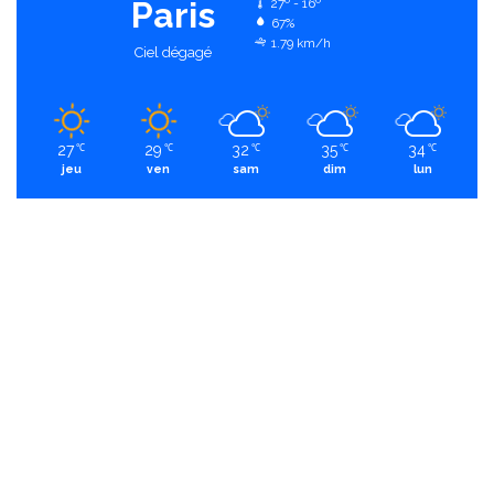
Paris
27º - 16º
67%
1.79 km/h
Ciel dégagé
27
29
32
35
34
℃
℃
℃
℃
℃
jeu
ven
sam
dim
lun