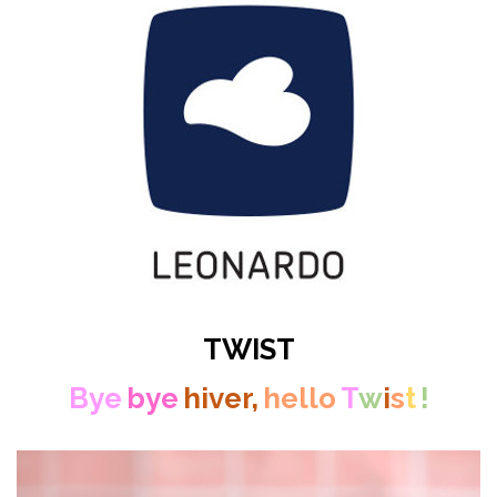
TWIST
Bye
bye
hiver,
hello
T
w
i
s
t
!