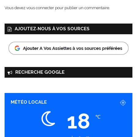
'
Vous devez
vous connecter
pour publier un commentaire.
a
v
o
AJOUTEZ‑NOUS À VOS SOURCES
c
a
t
?
RECHERCHE GOOGLE
MÉTÉO LOCALE
18
℃