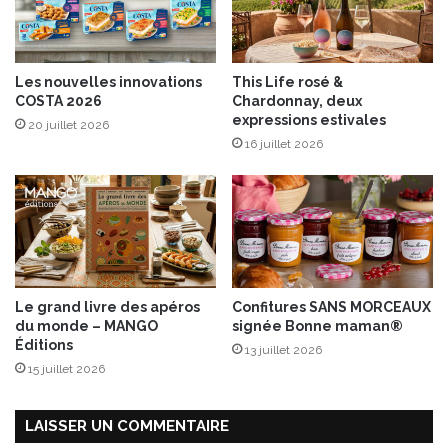
p
r
é
f
Les nouvelles innovations
This Life rosé &
è
COSTA 2026
Chardonnay, deux
r
expressions estivales
20 juillet 2026
e
16 juillet 2026
n
t
-
i
l
s
d
é
Le grand livre des apéros
Confitures SANS MORCEAUX
g
du monde – MANGO
signée Bonne maman®
u
Éditions
13 juillet 2026
s
15 juillet 2026
t
e
r
LAISSER UN COMMENTAIRE
l