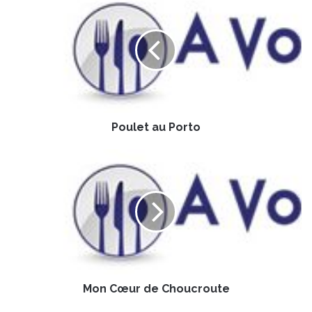
o
u
l
e
t
a
u
P
Poulet au Porto
o
r
t
M
o
o
n
C
œ
u
r
d
e
Mon Cœur de Choucroute
C
h