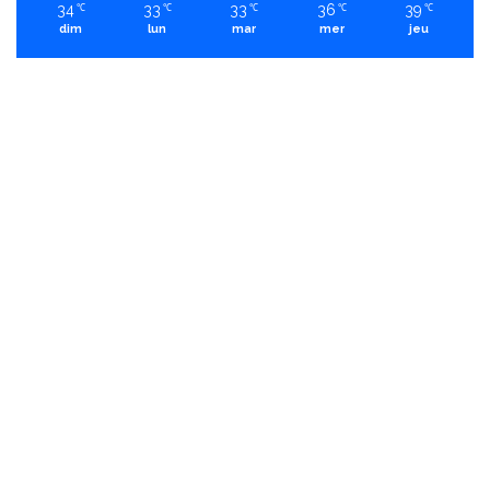
34
33
33
36
39
℃
℃
℃
℃
℃
dim
lun
mar
mer
jeu