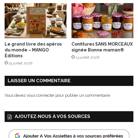
d
i
t
i
o
n
s
Le grand livre des apéros
Confitures SANS MORCEAUX
F
du monde – MANGO
signée Bonne maman®
I
Éditions
13 juillet 2026
R
15 juillet 2026
S
T
LAISSER UN COMMENTAIRE
Vous devez
vous connecter
pour publier un commentaire.
AJOUTEZ‑NOUS À VOS SOURCES