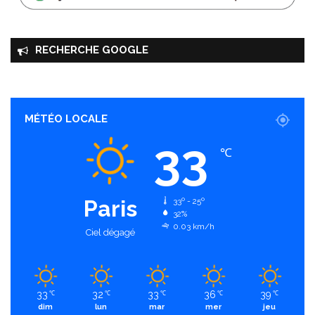
RECHERCHE GOOGLE
MÉTÉO LOCALE
33
℃
Paris
33º - 25º
32%
0.03 km/h
Ciel dégagé
33
32
33
36
39
℃
℃
℃
℃
℃
dim
lun
mar
mer
jeu