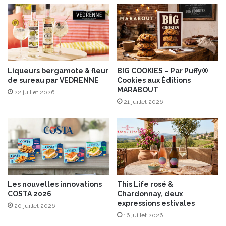
t
r
c
”
h
P
a
a
n
r
t
H
i
u
Liqueurs bergamote & fleur
BIG COOKIES – Par Puffy®
de sureau par VEDRENNE
Cookies aux Éditions
l
g
MARABOUT
l
o
22 juillet 2026
y
D
21 juillet 2026
a
e
u
s
y
n
u
o
z
y
u
e
r
Les nouvelles innovations
This Life rosé &
a
COSTA 2026
Chardonnay, deux
u
expressions estivales
20 juillet 2026
x
16 juillet 2026
É