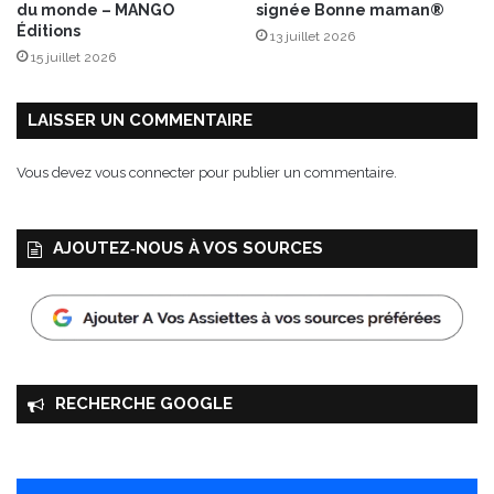
du monde – MANGO
signée Bonne maman®
f
Éditions
13 juillet 2026
ê
15 juillet 2026
t
e
s
LAISSER UN COMMENTAIRE
Vous devez
vous connecter
pour publier un commentaire.
AJOUTEZ‑NOUS À VOS SOURCES
RECHERCHE GOOGLE