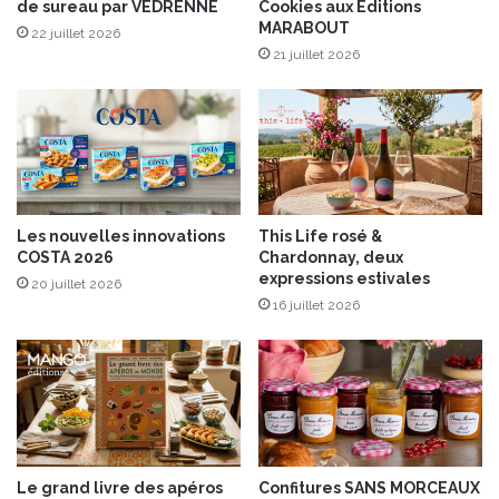
de sureau par VEDRENNE
Cookies aux Éditions
t
è
MARABOUT
a
g
22 juillet 2026
u
21 juillet 2026
e
c
h
o
c
o
l
a
Les nouvelles innovations
This Life rosé &
t
COSTA 2026
Chardonnay, deux
n
expressions estivales
20 juillet 2026
o
16 juillet 2026
i
r
p
o
u
r
l
e
Le grand livre des apéros
Confitures SANS MORCEAUX
s