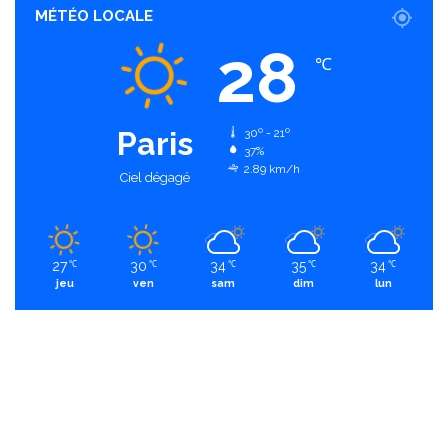
MÉTÉO LOCALE
28
℃
Paris
30º - 21º
37%
2.89 km/h
Ciel dégagé
27
30
34
35
34
℃
℃
℃
℃
℃
jeu
ven
sam
dim
lun