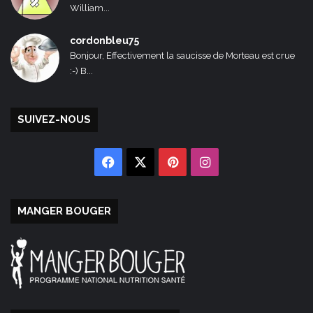
William...
cordonbleu75
Bonjour, Effectivement la saucisse de Morteau est crue
:-) B...
SUIVEZ-NOUS
Facebook
X
Pinterest
Instagram
MANGER BOUGER