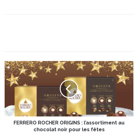
F
E
R
R
E
R
O
R
O
FERRERO ROCHER ORIGINS : l’assortiment au
C
H
chocolat noir pour les fêtes
E