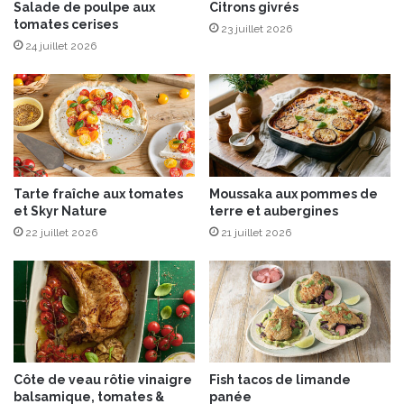
e
Salade de poulpe aux
Citrons givrés
tomates cerises
n
23 juillet 2026
t
24 juillet 2026
“
V
i
l
l
a
g
Tarte fraîche aux tomates
Moussaka aux pommes de
e
et Skyr Nature
terre et aubergines
d
22 juillet 2026
21 juillet 2026
e
s
F
l
o
t
t
i
Côte de veau rôtie vinaigre
Fish tacos de limande
n
balsamique, tomates &
panée
s