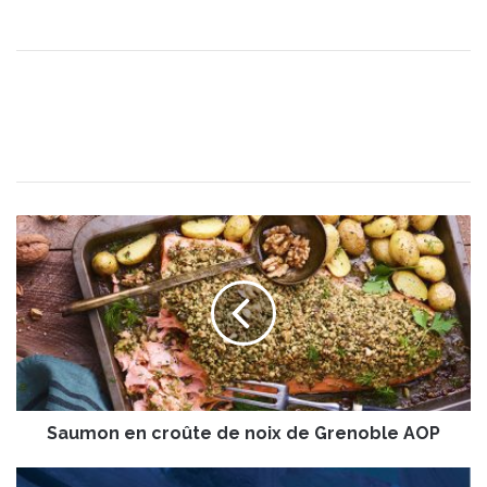
S
a
u
m
o
n
e
n
c
Saumon en croûte de noix de Grenoble AOP
r
o
û
1