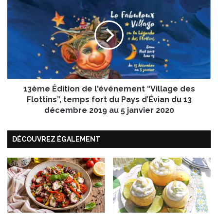
t
3
e
è
d
m
e
e
n
É
o
d
i
i
x
t
d
13ème Édition de l'événement “Village des
i
e
o
Flottins”, temps fort du Pays d’Évian du 13
G
n
décembre 2019 au 5 janvier 2020
r
d
e
e
n
DÉCOUVREZ ÉGALEMENT
l
o
'
b
é
l
v
e
é
A
n
O
e
P
m