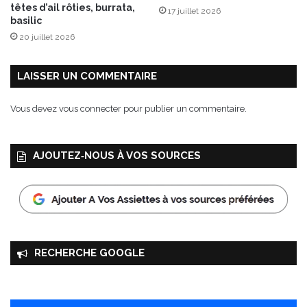
têtes d’ail rôties, burrata,
17 juillet 2026
”
basilic
,
20 juillet 2026
t
e
m
LAISSER UN COMMENTAIRE
p
s
Vous devez
vous connecter
pour publier un commentaire.
f
o
r
AJOUTEZ‑NOUS À VOS SOURCES
t
d
u
P
a
y
s
RECHERCHE GOOGLE
d
’
É
v