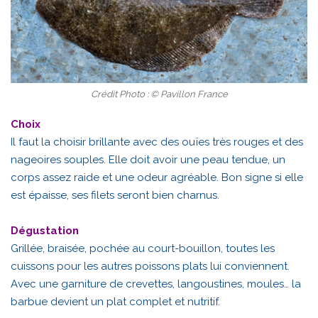
Crédit Photo : © Pavillon France
Choix
Il faut la choisir brillante avec des ouïes très rouges et des
nageoires souples. Elle doit avoir une peau tendue, un
corps assez raide et une odeur agréable. Bon signe si elle
est épaisse, ses filets seront bien charnus.
Dégustation
Grillée, braisée, pochée au court-bouillon, toutes les
cuissons pour les autres poissons plats lui conviennent.
Avec une garniture de crevettes, langoustines, moules… la
barbue devient un plat complet et nutritif.