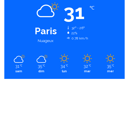
31
℃
Paris
32º - 26º
22%
0.78 km/h
Nuageux
31
35
34
32
35
℃
℃
℃
℃
℃
sam
dim
lun
mar
mer