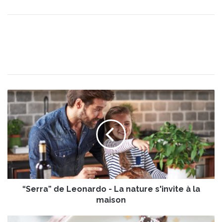
“
S
e
r
r
a
”
d
e
“Serra” de Leonardo - La nature s'invite à la
L
e
maison
o
n
S