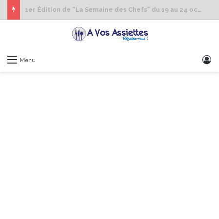
1er Édition de “La Semaine des Chefs” du 19 au 24 octobre 2026
S
Menu