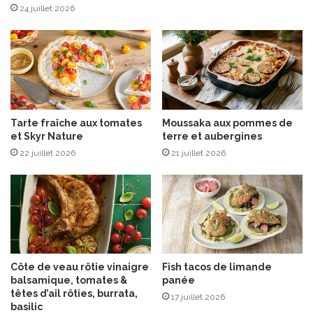
à
p
24 juillet 2026
l
e
a
a
m
u
a
t
i
r
s
e
o
Tarte fraîche aux tomates
Moussaka aux pommes de
n
et Skyr Nature
terre et aubergines
22 juillet 2026
21 juillet 2026
Côte de veau rôtie vinaigre
Fish tacos de limande
balsamique, tomates &
panée
têtes d’ail rôties, burrata,
17 juillet 2026
basilic