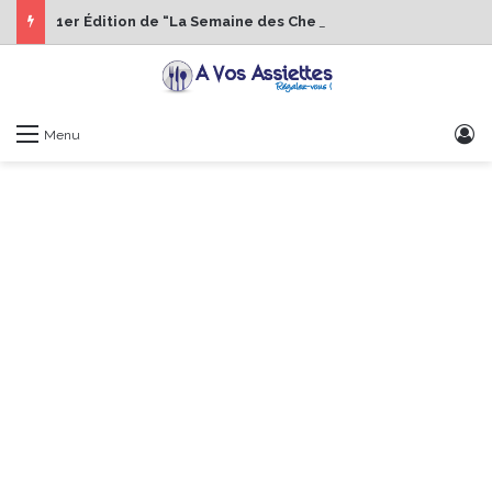
1er Édition de “La Semaine des Chefs” du 19 au 24 octobre 2026
S
Menu