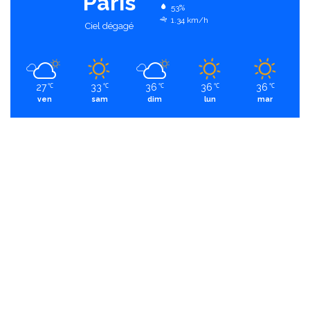
Paris
53%
1.34 km/h
Ciel dégagé
27
33
36
36
36
℃
℃
℃
℃
℃
ven
sam
dim
lun
mar