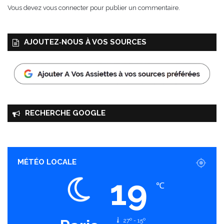
a
Vous devez
vous connecter
pour publier un commentaire.
l
d
e
AJOUTEZ‑NOUS À VOS SOURCES
P
a
r
i
s
RECHERCHE GOOGLE
MÉTÉO LOCALE
19
℃
27º - 15º