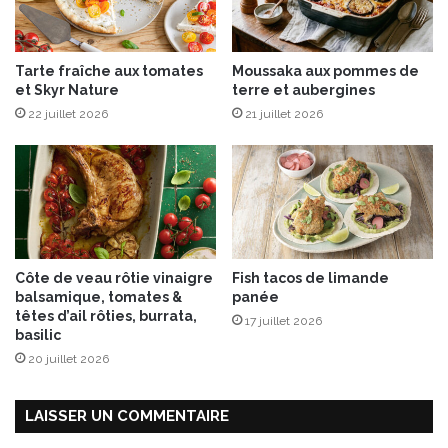
u
9
a
Tarte fraîche aux tomates
Moussaka aux pommes de
v
et Skyr Nature
terre et aubergines
r
22 juillet 2026
21 juillet 2026
i
l
2
0
1
7
a
u
Côte de veau rôtie vinaigre
Fish tacos de limande
P
balsamique, tomates &
panée
a
têtes d’ail rôties, burrata,
17 juillet 2026
r
basilic
c
20 juillet 2026
F
l
o
LAISSER UN COMMENTAIRE
r