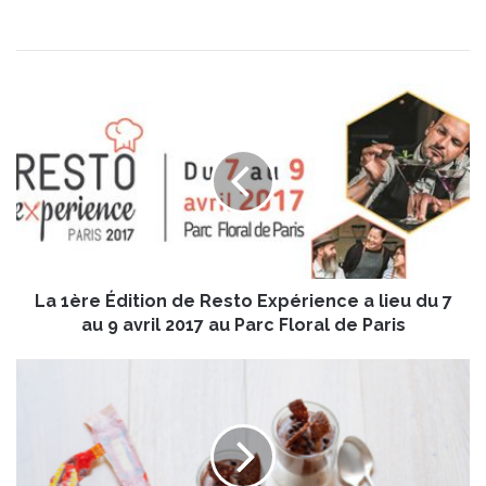
L
a
1
è
r
e
É
d
i
La 1ère Édition de Resto Expérience a lieu du 7
t
i
au 9 avril 2017 au Parc Floral de Paris
o
n
V
d
e
e
r
R
r
e
i
s
n