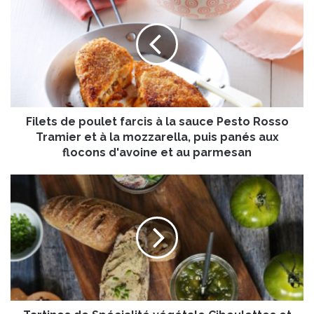
i
l
e
t
s
d
e
p
Filets de poulet farcis à la sauce Pesto Rosso
o
u
Tramier et à la mozzarella, puis panés aux
l
flocons d'avoine et au parmesan
e
t
T
f
a
a
r
r
t
c
i
i
n
s
e
à
s
l
d
a