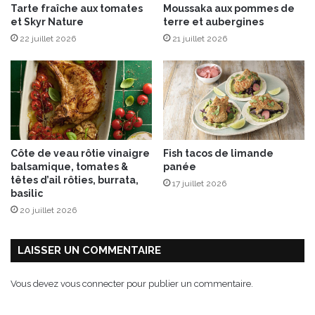
Tarte fraîche aux tomates
Moussaka aux pommes de
r
o
et Skyr Nature
terre et aubergines
e
u
t
22 juillet 2026
21 juillet 2026
l
à
e
l
t
a
t
m
e
o
s
z
e
z
t
Côte de veau rôtie vinaigre
Fish tacos de limande
a
C
balsamique, tomates &
panée
r
h
têtes d’ail rôties, burrata,
17 juillet 2026
e
u
basilic
l
t
20 juillet 2026
l
n
a
e
,
y
LAISSER UN COMMENTAIRE
p
d
u
e
Vous devez
vous connecter
pour publier un commentaire.
i
t
s
o