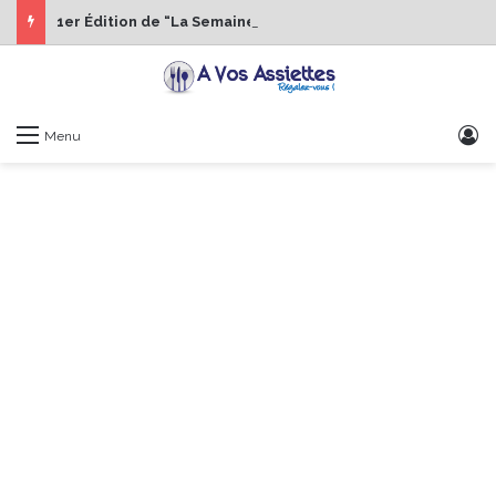
1er Édition de “La Semaine des Chefs” du 19 au 24 octobre 2026
S
Menu