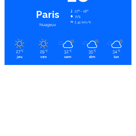
Paris
27º - 18º
71%
2.41 km/h
Nuageux
27
29
32
35
34
℃
℃
℃
℃
℃
jeu
ven
sam
dim
lun