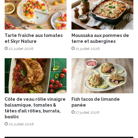
s
n
a
c
k
Tarte fraîche aux tomates
Moussaka aux pommes de
é
et Skyr Nature
terre et aubergines
e
22 juillet 2026
21 juillet 2026
s
Côte de veau rôtie vinaigre
Fish tacos de limande
balsamique, tomates &
panée
têtes d’ail rôties, burrata,
17 juillet 2026
basilic
20 juillet 2026