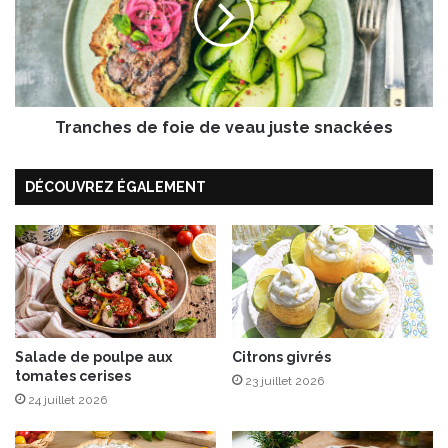
n
m
c
p
h
i
e
g
s
n
d
o
Tranches de foie de veau juste snackées
e
n
f
e
o
DÉCOUVREZ ÉGALEMENT
n
i
n
e
o
d
y
e
e
v
r
e
n
a
o
u
i
Salade de poulpe aux
Citrons givrés
j
tomates cerises
r
u
23 juillet 2026
s
24 juillet 2026
t
e