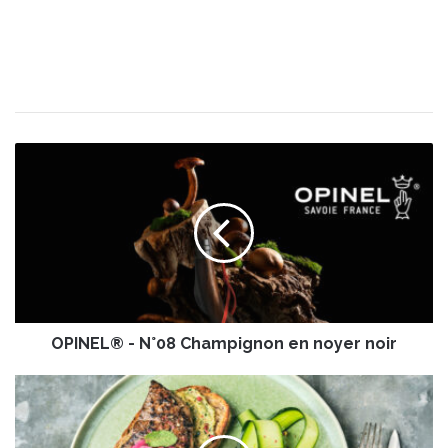
O
P
I
N
E
L
®
-
N
OPINEL® - N°08 Champignon en noyer noir
°
0
8
T
C
r
h
a
a