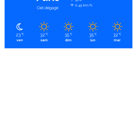
0.45 km/h
Ciel dégagé
23
32
35
35
32
℃
℃
℃
℃
℃
ven
sam
dim
lun
mar