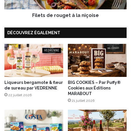
r
e
c
r
i
Filets de rouget à la niçoise
o
t
u
r
g
DÉCOUVREZ ÉGALEMENT
o
e
n
t
à
l
a
n
i
ç
Liqueurs bergamote & fleur
BIG COOKIES – Par Puffy®
o
de sureau par VEDRENNE
Cookies aux Éditions
i
MARABOUT
s
22 juillet 2026
21 juillet 2026
e