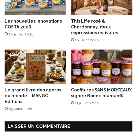
c
c
o
e
r
t
Les nouvelles innovations
This Life rosé &
p
p
COSTA 2026
Chardonnay, deux
s
o
expressions estivales
20 juillet 2026
s
i
16 juillet 2026
a
r
i
e
n
s
!
Le grand livre des apéros
Confitures SANS MORCEAUX
du monde – MANGO
signée Bonne maman®
Éditions
13 juillet 2026
15 juillet 2026
LAISSER UN COMMENTAIRE