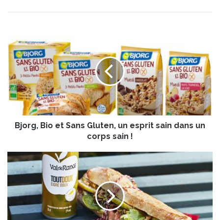
B
j
o
r
g
,
B
i
o
Bjorg, Bio et Sans Gluten, un esprit sain dans un
e
t
corps sain !
S
a
S
n
a
s
n
G
d
l
w
u
i
t
c