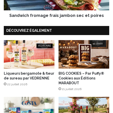
e
h
n
f
,
Sandwich fromage frais jambon sec et poires
r
u
o
n
m
DÉCOUVREZ ÉGALEMENT
e
a
s
g
p
e
r
f
i
r
t
a
s
i
a
s
i
Liqueurs bergamote & fleur
BIG COOKIES – Par Puffy®
j
de sureau par VEDRENNE
Cookies aux Éditions
n
a
MARABOUT
d
m
22 juillet 2026
a
21 juillet 2026
b
n
o
s
n
u
s
n
e