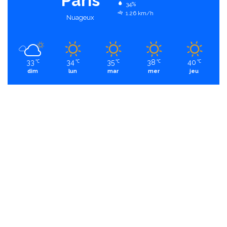
Paris
34%
1.26 km/h
Nuageux
33
34
35
38
40
℃
℃
℃
℃
℃
dim
lun
mar
mer
jeu