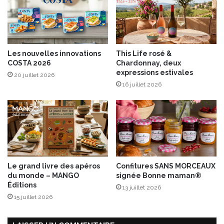
a
e
v
,
e
a
c
u
t
t
Les nouvelles innovations
This Life rosé &
o
h
COSTA 2026
Chardonnay, deux
m
e
expressions estivales
20 juillet 2026
a
n
16 juillet 2026
t
t
e
i
s
q
c
u
e
e
r
e
i
t
s
h
Le grand livre des apéros
Confitures SANS MORCEAUX
e
a
du monde – MANGO
signée Bonne maman®
s
u
Éditions
13 juillet 2026
e
t
15 juillet 2026
t
e
m
c
o
o