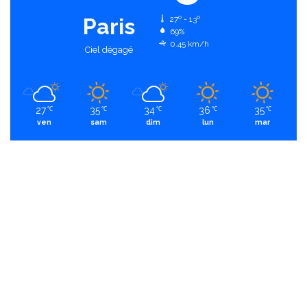
Paris
27º - 13º
69%
0.45 km/h
Ciel dégagé
27
35
34
36
35
℃
℃
℃
℃
℃
ven
sam
dim
lun
mar