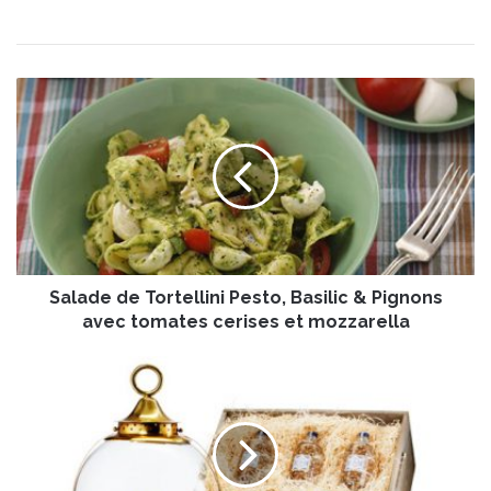
S
a
l
a
d
e
d
e
T
Salade de Tortellini Pesto, Basilic & Pignons
o
r
avec tomates cerises et mozzarella
t
e
F
l
i
l
s
i
h
n
e
i
r