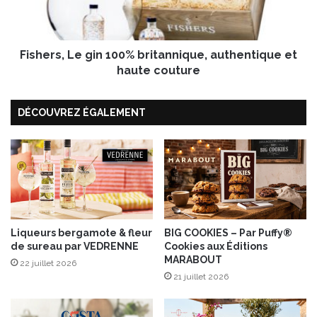
P
s
e
,
s
L
t
Fishers, Le gin 100% britannique, authentique et
e
o
g
haute couture
,
i
B
n
a
DÉCOUVREZ ÉGALEMENT
1
s
0
i
0
l
%
i
b
c
r
&
i
P
t
i
a
Liqueurs bergamote & fleur
BIG COOKIES – Par Puffy®
g
de sureau par VEDRENNE
Cookies aux Éditions
n
MARABOUT
n
n
22 juillet 2026
o
i
21 juillet 2026
n
q
s
u