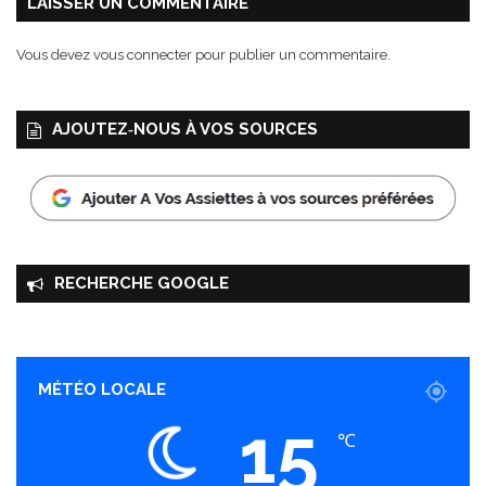
LAISSER UN COMMENTAIRE
z
u
z
t
Vous devez
vous connecter
pour publier un commentaire.
a
u
r
r
e
e
AJOUTEZ‑NOUS À VOS SOURCES
l
l
a
RECHERCHE GOOGLE
MÉTÉO LOCALE
15
℃