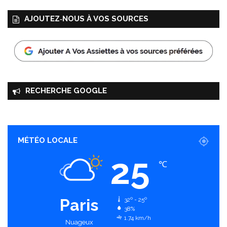
AJOUTEZ‑NOUS À VOS SOURCES
RECHERCHE GOOGLE
MÉTÉO LOCALE
25
℃
Paris
32º - 25º
38%
1.74 km/h
Nuageux