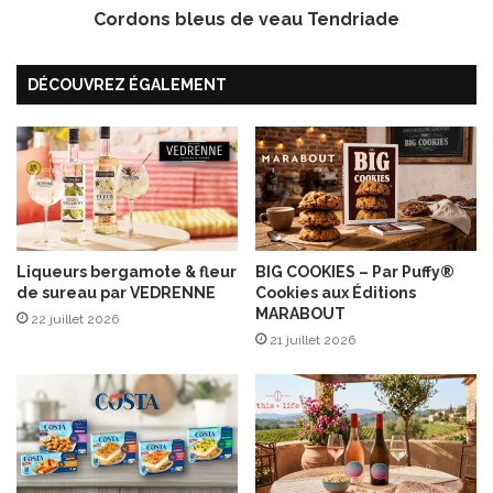
t
Cordons bleus de veau Tendriade
e
p
u
a
s
DÉCOUVREZ ÉGALEMENT
s
d
s
e
i
v
o
e
n
a
u
T
e
Liqueurs bergamote & fleur
BIG COOKIES – Par Puffy®
n
de sureau par VEDRENNE
Cookies aux Éditions
d
MARABOUT
r
22 juillet 2026
21 juillet 2026
i
a
d
e