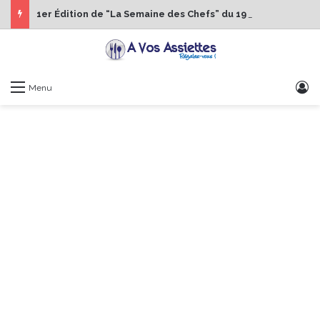
1er Édition de “La Semaine des Chefs” du 19 au 24 octobre 2026
S
Menu