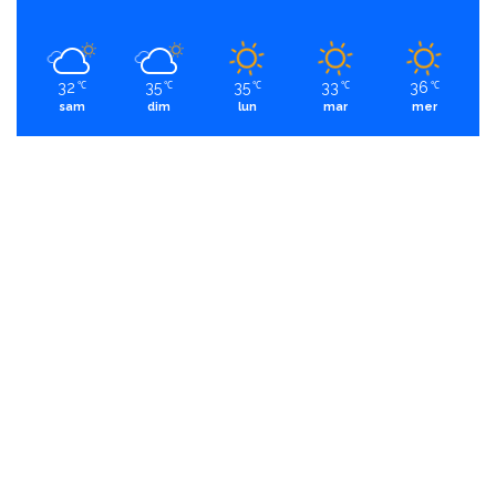
32
35
35
33
36
℃
℃
℃
℃
℃
sam
dim
lun
mar
mer