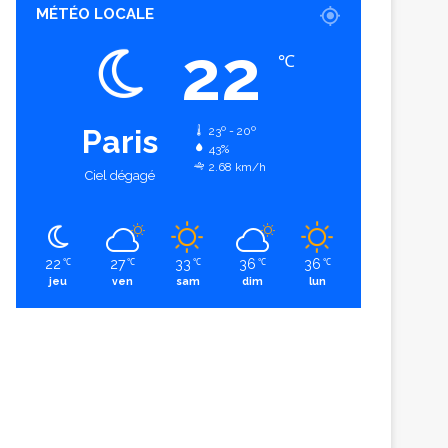
MÉTÉO LOCALE
22
℃
Paris
23º - 20º
43%
2.68 km/h
Ciel dégagé
22
27
33
36
36
℃
℃
℃
℃
℃
jeu
ven
sam
dim
lun