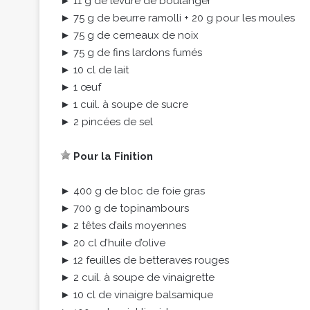
► 11 g de levure de boulanger
► 75 g de beurre ramolli + 20 g pour les moules
► 75 g de cerneaux de noix
► 75 g de fins lardons fumés
► 10 cl de lait
► 1 œuf
► 1 cuil. à soupe de sucre
► 2 pincées de sel
Pour la Finition
► 400 g de bloc de foie gras
► 700 g de topinambours
► 2 têtes d’ails moyennes
► 20 cl d’huile d’olive
► 12 feuilles de betteraves rouges
► 2 cuil. à soupe de vinaigrette
► 10 cl de vinaigre balsamique