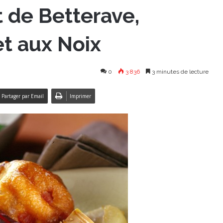
t de Betterave,
et aux Noix
0
3 836
3 minutes de lecture
Partager par Email
Imprimer