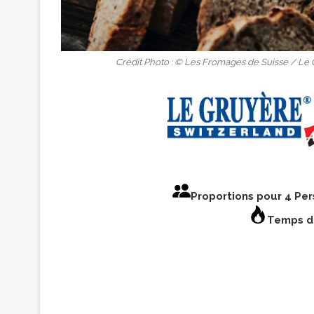
Crédit Photo : © Les Fromages de Suisse / L
Proportions pour 4 Pe
Temps de