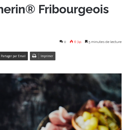
herin® Fribourgeois
0
6 741
5 minutes de lecture
Partager par Email
Imprimer