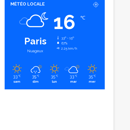
MÉTÉO LOCALE
16
℃
Paris
33º - 15º
67%
2.25 km/h
Nuageux
33
35
35
33
35
℃
℃
℃
℃
℃
sam
dim
lun
mar
mer