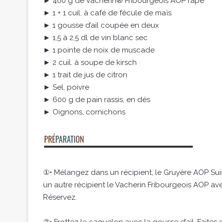
► 400 g de Vacherin® Fribourgeois AOP râpé
► 1 + 1 cuil. à café de fécule de maïs
► 1 gousse d’ail coupée en deux
► 1,5 à 2,5 dl de vin blanc sec
► 1 pointe de noix de muscade
► 2 cuil. à soupe de kirsch
► 1 trait de jus de citron
► Sel, poivre
► 600 g de pain rassis, en dés
► Oignons, cornichons
①• Mélangez dans un récipient, le Gruyère AOP Sui
un autre récipient le Vacherin Fribourgeois AOP av
Réservez.