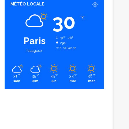
MÉTÉO LOCALE
30
℃
Paris
31º - 26º
29%
1.02 km/h
Nuageux
31
35
35
33
36
℃
℃
℃
℃
℃
sam
dim
lun
mar
mer