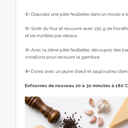
①• Disposez une pâte feuilletée dans un moule à ta
②• Sortir du four et recouvrir avec 250 g de Fiordif
et les myrtilles par-dessus.
③• Avec la 2ème pâte feuilletée, découpez des band
croisillons pour recouvrir la garniture.
④• Dorez avec un jaune d’œuf et saupoudrez d’aman
Enfournez de nouveau 20 à 30 minutes à 180°C (T