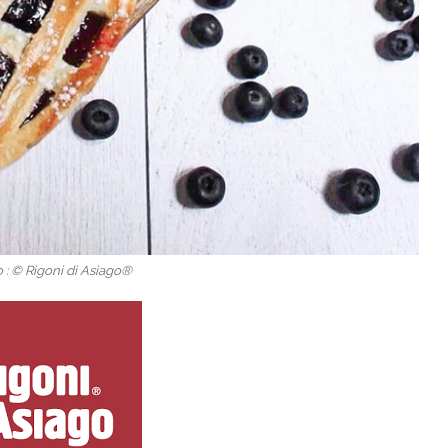
 : © Rigoni di Asiago®