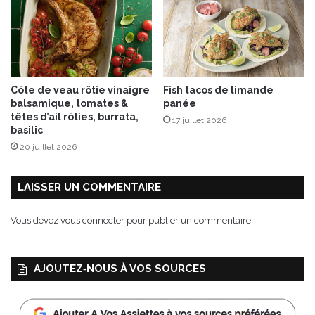
i
1
t
7
s
à
e
R
t
o
f
q
Côte de veau rôtie vinaigre
Fish tacos de limande
i
u
balsamique, tomates &
panée
g
e
têtes d’ail rôties, burrata,
17 juillet 2026
u
b
basilic
e
r
20 juillet 2026
s
u
n
e
LAISSER UN COMMENTAIRE
-
s
Vous devez
vous connecter
pour publier un commentaire.
u
r
-
AJOUTEZ‑NOUS À VOS SOURCES
A
r
g