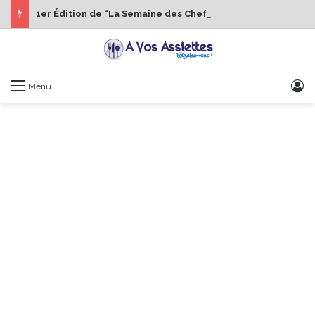
1er Édition de “La Semaine des Chefs” du 19 au 24 octobre 2026
S
Menu