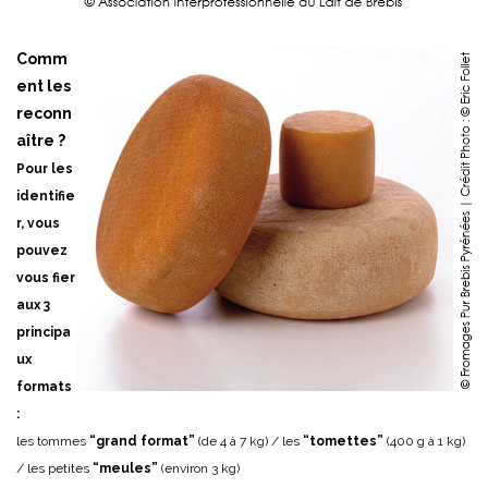
Comm
ent les
reconn
aître ?
Pour les
identifie
r, vous
pouvez
vous fier
aux 3
principa
ux
formats
:
les tommes
“grand format”
(de 4 à 7 kg) / les
“tomettes”
(400 g à 1 kg)
/ les petites
“meules”
(environ 3 kg)