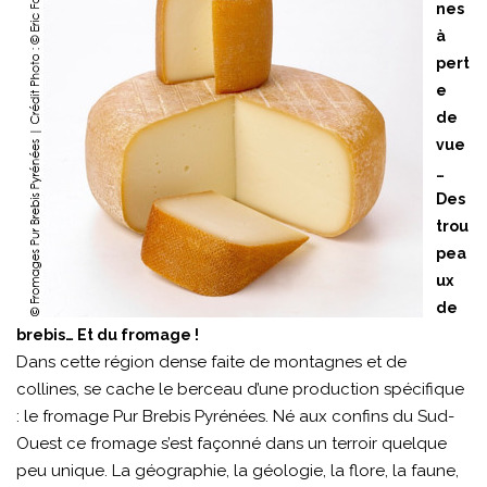
nes
à
pert
e
de
vue
…
Des
trou
pea
ux
de
brebis… Et du fromage !
Dans cette région dense faite de montagnes et de
collines, se cache le berceau d’une production spécifique
: le fromage Pur Brebis Pyrénées. Né aux confins du Sud-
Ouest ce fromage s’est façonné dans un terroir quelque
peu unique. La géographie, la géologie, la flore, la faune,