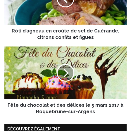
’
a
g
n
Rôti d’agneau en croûte de sel de Guérande,
e
a
citrons confits et figues
u
e
F
n
ê
c
t
r
e
o
d
û
u
t
c
e
h
d
o
e
Fête du chocolat et des délices le 5 mars 2017 à
c
s
o
Roquebrune-sur-Argens
e
l
l
a
d
DÉCOUVREZ ÉGALEMENT
t