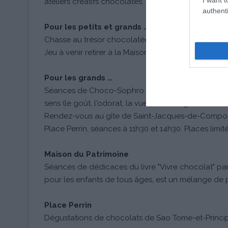
ateliers créatifs chocolatés.
authenti
Pour les petits et grands …
Chasse au trésor chocolatée dans le village médié
Jeu à venir retirer à la Maison du Chocolat et Caca
Pour les grands …
Séances de Choco-Sophro – Christelle BECKRICH v
sens (le goût, l'odorat, la vue), avec dégustation d
Rendez-vous au gîte de Saint-Jacques-de-Compos
Place Perrin, séances à 11h30 et 14h30. Places limi
Maison du Patrimoine
Séances de dédicaces du livre "Vivre chocolat" pa
pour les enfants de tous âges, est un mélange de 
Place Perrin
Dégustations de chocolats de Sao Tome-et-Princip