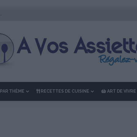
ition de “La Semaine des Chefs” du 19 au 24 octobre 2026
PAR THÈME
RECETTES DE CUISINE
ART DE VIVRE