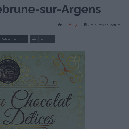
ebrune-sur-Argens
0
1 988
2 minutes de lecture
Partager par Email
Imprimer