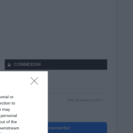
CONNEXION
sonal or
Mot de passe oublié ?
ection to
ou may
Se souvenir de moi
 personal
out of the
 downstream
Se connecter