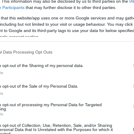
. This information may also be disclosed by us to third parties on the
IA
Participants
that may further disclose it to other third parties.
 that this website/app uses one or more Google services and may gath
Roquebrune-sur-Argens !
including but not limited to your visit or usage behaviour. You may click 
 bonheur car le chocolat rend heureux !
 to Google and its third-party tags to use your data for below specifi
ogle consent section.
du Chocolat et des Délices, la ville de Roquebrune-sur-
manche 5 mars, le village médiéval se verra donc
l Data Processing Opt Outs
e la journée.
, sculpture en chocolat et bien-être avec des séances de
o opt-out of the Sharing of my personal data.
ao sera à l’honneur avec des ateliers chocolatés pour vos
In
o opt-out of the Sale of my Personal Data.
In
to opt-out of processing my Personal Data for Targeted
ing.
In
o opt-out of Collection, Use, Retention, Sale, and/or Sharing
ersonal Data that Is Unrelated with the Purposes for which it
lected.