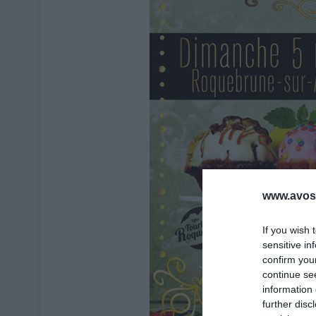
www.avosa
If you wish 
sensitive in
confirm you
continue se
information 
further disc