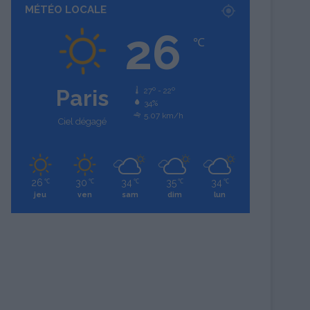
MÉTÉO LOCALE
26
℃
Paris
27º - 22º
34%
5.07 km/h
Ciel dégagé
26
30
34
35
34
℃
℃
℃
℃
℃
jeu
ven
sam
dim
lun