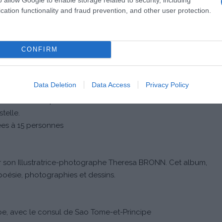
cation functionality and fraud prevention, and other user protection.
val
CONFIRM
o. Tirage au sort des gagnants à 17h.
Data Deletion
Data Access
Privacy Policy
ous propose une heure d'expérience inédite autour des
e chocolats et pralinés.
telle.
tées à 15 personnes
r son Illustratrice-photographe Theresa BRONN. Cet album,
poésie, photographies et dessins.
e, avec le consul de Sao Tome-et-Principe