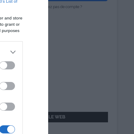
B’s List of
Vous n'avez pas de compte ?
er and store
to grant or
ed purposes
AILLEURS SUR LE WEB