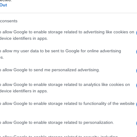
Out
consents
o allow Google to enable storage related to advertising like cookies on
evice identifiers in apps.
ceptionnelle de Lila, Meilleur Pâtissier de France M6,
o allow my user data to be sent to Google for online advertising
-et-Principe, "l'île au chocolat".
s.
née, nos chocolatiers vous expliqueront les secrets
nstrations de sculptures en chocolats avec de
to allow Google to send me personalized advertising.
pour petits et grands.
o allow Google to enable storage related to analytics like cookies on
evice identifiers in apps.
ns tout au long de la journée
o allow Google to enable storage related to functionality of the website
vec Patricia de "PAT'Isseries", décorations de pâtisseries
ge pâte à sucre,
o allow Google to enable storage related to personalization.
avec Lila du "Meilleur Pâtissier de France" de M6, décoration
, Toute la journée – à la Maison du Chocolat & Cacao,
o allow Google to enable storage related to security, including