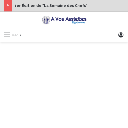
1er Édition de “La Semaine des Chefs” du 19 au 24 octobre 2026
S
Menu