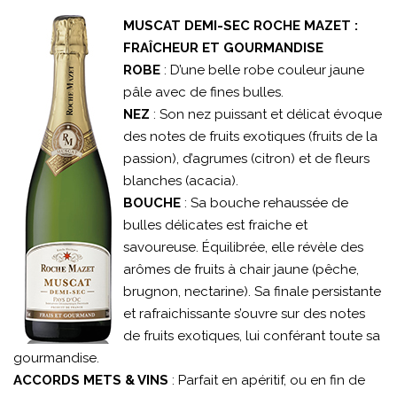
MUSCAT DEMI-SEC ROCHE MAZET :
FRAÎCHEUR ET GOURMANDISE
ROBE
: D’une belle robe couleur jaune
pâle avec de fines bulles.
NEZ
: Son nez puissant et délicat évoque
des notes de fruits exotiques (fruits de la
passion), d’agrumes (citron) et de fleurs
blanches (acacia).
BOUCHE
: Sa bouche rehaussée de
bulles délicates est fraiche et
savoureuse. Équilibrée, elle révèle des
arômes de fruits à chair jaune (pêche,
brugnon, nectarine). Sa finale persistante
et rafraichissante s’ouvre sur des notes
de fruits exotiques, lui conférant toute sa
gourmandise.
ACCORDS METS & VINS
: Parfait en apéritif, ou en fin de