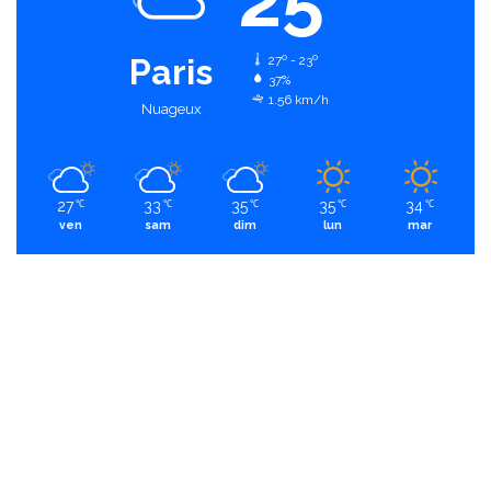
Paris
27º - 23º
37%
1.56 km/h
Nuageux
27
33
35
35
34
℃
℃
℃
℃
℃
ven
sam
dim
lun
mar