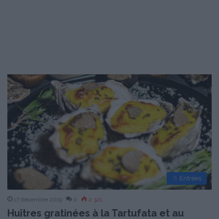
☃ Entrées
17 décembre 2019
0
2 321
Huîtres gratinées à la Tartufata et au