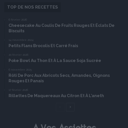
TOP DE NOS RECETTES
6 février 2026
Cheesecake Au Coulis De Fruits Rouges Et Éclats De
Biscuits
14 novembre 2024
Petits Flans Brocolis Et Carré Frais
20 février 2026
Poke Bowl Au Thon Et À La Sauce Soja Sucrée
6 novembre 2025
Rôti De Porc Aux Abricots Secs, Amandes, Oignons
Rouges Et Panais
17 février 2026
Rillettes De Maquereaux Au Citron Et À L’aneth
Page
Page
précédente
suivante