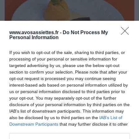
www.avosassiettes.fr -
Do Not Process My
Personal Information
If you wish to opt-out of the sale, sharing to third parties, or
Cuisine de la Mer
processing of your personal or sensitive information for
targeted advertising by us, please use the below opt-out
6 décembre 2013
1
3 725
section to confirm your selection. Please note that after your
Barbue rôtie, flan de carottes et sabayon
opt-out request is processed you may continue seeing
interest-based ads based on personal information utilized by
au Sauternes
us or personal information disclosed to third parties prior to
Proportions pour 4 Personnes Temps de Préparation 25 Minutes
your opt-out. You may separately opt-out of the further
disclosure of your personal information by third parties on the
Temps de Cuisson 25 Minutes …
IAB’s list of downstream participants. This information may
also be disclosed by us to third parties on the
IAB’s List of
Lire la suite »
Downstream Participants
that may further disclose it to other
third parties.