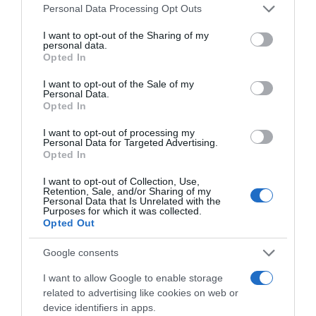
Please note that this website/app uses one or more Google
Personal Data Processing Opt Outs
services and may gather and store information including but
not limited to your visit or usage behaviour. You may click to
I want to opt-out of the Sharing of my
personal data.
grant or deny consent to Google and its third-party tags to
Opted In
use your data for below specified purposes in below Google
consent section.
I want to opt-out of the Sale of my
Personal Data.
Opted In
I want to opt-out of processing my
Personal Data for Targeted Advertising.
Opted In
I want to opt-out of Collection, Use,
Retention, Sale, and/or Sharing of my
Personal Data that Is Unrelated with the
Purposes for which it was collected.
Opted Out
Google consents
I want to allow Google to enable storage
related to advertising like cookies on web or
device identifiers in apps.