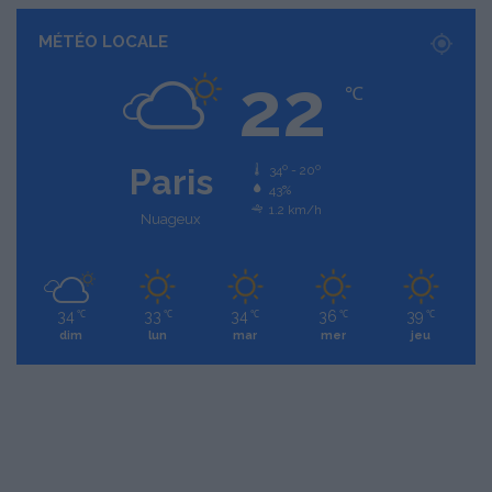
MÉTÉO LOCALE
22
℃
Paris
34º - 20º
43%
1.2 km/h
Nuageux
34
33
34
36
39
℃
℃
℃
℃
℃
dim
lun
mar
mer
jeu