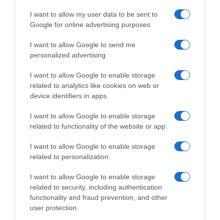
I want to allow my user data to be sent to
Apéritifs
Google for online advertising purposes.
6 février 2012
0
2 664
I want to allow Google to send me
Mon Chaud Froid de Tartare de Saumon au
personalized advertising.
Sabayon de Lait en Poudre Parfumé aux
I want to allow Google to enable storage
Épices
related to analytics like cookies on web or
Proportions pour 4 Personnes Temps de Préparation 15 Minutes
device identifiers in apps.
Temps de Cuisson 3 Minutes …
I want to allow Google to enable storage
related to functionality of the website or app.
Lire la suite »
I want to allow Google to enable storage
related to personalization.
I want to allow Google to enable storage
related to security, including authentication
functionality and fraud prevention, and other
user protection.