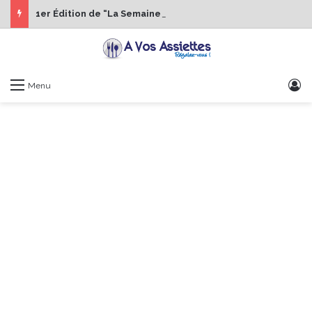
1er Édition de “La Semaine des Chefs” du 19 au 24 octobre 2026
S
Menu