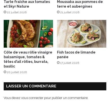
Tarte fraîche aux tomates
Moussaka aux pommes de
p
et Skyr Nature
terre et aubergines
o
22 juillet 2026
21 juillet 2026
i
r
e
s
S
w
e
e
Côte de veau rôtie vinaigre
Fish tacos de limande
t
balsamique, tomates &
panée
S
têtes d’ail rôties, burrata,
17 juillet 2026
e
basilic
n
20 juillet 2026
s
a
t
LAISSER UN COMMENTAIRE
i
o
Vous devez
vous connecter
pour publier un commentaire.
n
®