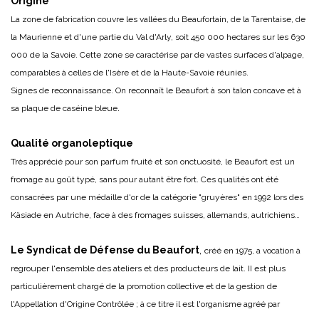
Origine
La zone de fabrication couvre les vallées du Beaufortain, de la Tarentaise, de
la Maurienne et d'une partie du Val d'Arly, soit 450 000 hectares sur les 630
000 de la Savoie. Cette zone se caractérise par de vastes surfaces d'alpage,
comparables à celles de l'Isère et de la Haute-Savoie réunies.
Signes de reconnaissance. On reconnaît le Beaufort à son talon concave et à
.
sa plaque de caséine bleue
Qualité organoleptique
Très apprécié pour son parfum fruité et son onctuosité, le Beaufort est un
fromage au goût typé, sans pour autant être fort. Ces qualités ont été
consacrées par une médaille d'or de la catégorie "gruyères" en 1992 lors des
Käsiade en Autriche, face à des fromages suisses, allemands, autrichiens…
Le Syndicat de Défense du Beaufort
,
créé en 1975, a vocation à
regrouper l'ensemble des ateliers et des producteurs de lait. II est plus
particulièrement chargé de la promotion collective et de la gestion de
l'Appellation d'Origine Contrôlée ; à ce titre il est l'organisme agréé par