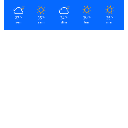
27
35
34
36
35
℃
℃
℃
℃
℃
ven
sam
dim
lun
mar