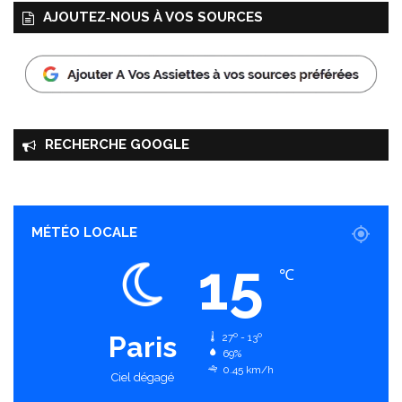
AJOUTEZ‑NOUS À VOS SOURCES
RECHERCHE GOOGLE
MÉTÉO LOCALE
15
℃
Paris
27º - 13º
69%
0.45 km/h
Ciel dégagé