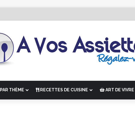
 Édition de “La Semaine des Chefs” du 19 au 24 octobre 2026
PAR THÈME
RECETTES DE CUISINE
ART DE VIVRE