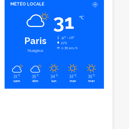
MÉTÉO LOCALE
31
℃
Paris
32º - 26º
22%
0.78 km/h
Nuageux
31
35
34
32
35
℃
℃
℃
℃
℃
sam
dim
lun
mar
mer