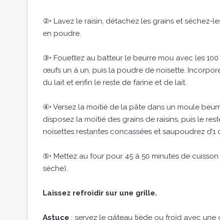
②• Lavez le raisin, détachez les grains et séchez-l
en poudre.
③• Fouettez au batteur le beurre mou avec les 100 
œufs un à un, puis la poudre de noisette. Incorporez
du lait et enfin le reste de farine et de lait.
④• Versez la moitié de la pâte dans un moule beurr
disposez la moitié des grains de raisins, puis le rest
noisettes restantes concassées et saupoudrez d’1 c
⑤• Mettez au four pour 45 à 50 minutes de cuisson 
sèche).
Laissez refroidir sur une grille.
Astuce
: servez le gâteau tiède ou froid avec un