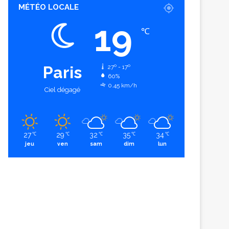
MÉTÉO LOCALE
19
℃
Paris
27º - 17º
60%
0.45 km/h
Ciel dégagé
27
29
32
35
34
℃
℃
℃
℃
℃
jeu
ven
sam
dim
lun