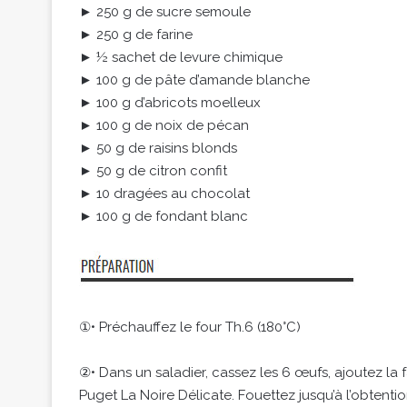
► 250 g de sucre semoule
► 250 g de farine
► ½ sachet de levure chimique
► 100 g de pâte d’amande blanche
► 100 g d’abricots moelleux
► 100 g de noix de pécan
► 50 g de raisins blonds
► 50 g de citron confit
► 10 dragées au chocolat
► 100 g de fondant blanc
①• Préchauffez le four Th.6 (180°C)
②• Dans un saladier, cassez les 6 œufs, ajoutez la fa
Puget La Noire Délicate. Fouettez jusqu’à l’obtent