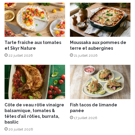
t
r
s
u
,
i
l
t
e
s
c
s
Tarte fraîche aux tomates
Moussaka aux pommes de
a
e
et Skyr Nature
terre et aubergines
d
c
22 juillet 2026
21 juillet 2026
e
s
a
u
i
d
é
a
l
Côte de veau rôtie vinaigre
Fish tacos de limande
p
balsamique, tomates &
panée
o
têtes d’ail rôties, burrata,
17 juillet 2026
u
basilic
r
20 juillet 2026
t