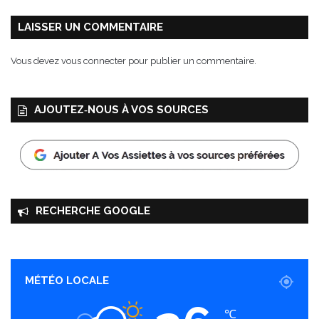
o
u
LAISSER UN COMMENTAIRE
s
l
Vous devez
vous connecter
pour publier un commentaire.
e
s
g
AJOUTEZ‑NOUS À VOS SOURCES
o
u
r
m
a
n
d
RECHERCHE GOOGLE
s
!
MÉTÉO LOCALE
℃