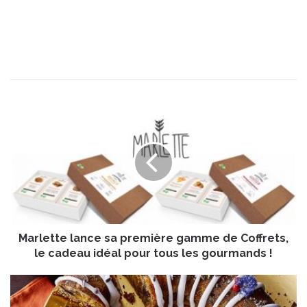
M
a
r
l
e
t
t
e
l
Marlette lance sa première gamme de Coffrets,
a
n
le cadeau idéal pour tous les gourmands !
c
e
G
s
â