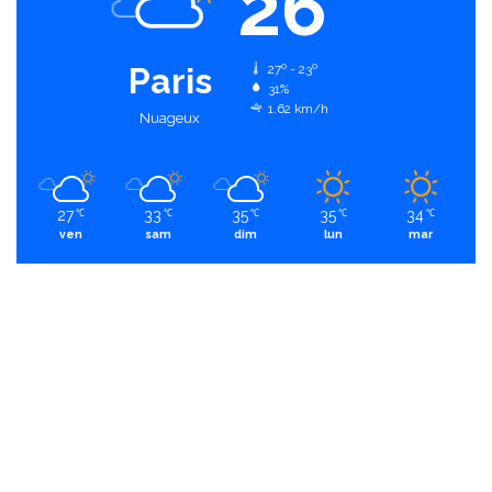
26
Paris
27º - 23º
31%
1.62 km/h
Nuageux
27
33
35
35
34
℃
℃
℃
℃
℃
ven
sam
dim
lun
mar