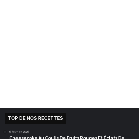
TOP DE NOS RECETTES
6 février 2026
Cheesecake Au Coulis De Fruits Rouges Et Éclats De