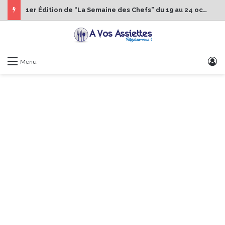
1er Édition de “La Semaine des Chefs” du 19 au 24 octobre 2026
S
Menu