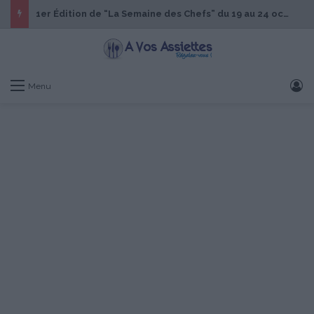
1er Édition de “La Semaine des Chefs” du 19 au 24 octobre 2026
S
Menu