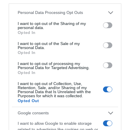
third parties.
Please note that this website/app uses one or more Google
Personal Data Processing Opt Outs
services and may gather and store information including but
not limited to your visit or usage behaviour. You may click to
I want to opt-out of the Sharing of my
personal data.
grant or deny consent to Google and its third-party tags to
Opted In
use your data for below specified purposes in below Google
consent section.
I want to opt-out of the Sale of my
Personal Data.
Opted In
I want to opt-out of processing my
Personal Data for Targeted Advertising.
Opted In
I want to opt-out of Collection, Use,
Retention, Sale, and/or Sharing of my
Personal Data that Is Unrelated with the
S
Purposes for which it was collected.
a
Opted Out
u
m
Google consents
o
n
I want to allow Google to enable storage
a
related to advertising like cookies on web or