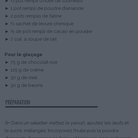
► ½ pot rempli d’huile de tournesol
► 1 pot rempli de poudre d’amande
► 2 pots remplis de farine
► ½ sachet de levure chimique
► ⅓ de pot rempli de cacao en poudre
► 2 cuil. à soupe de lait
Pour le glaçage
► 75 g de chocolat noir
► 125 g de crème
► 30 g de miel
► 30 g de beurre
①• Dans un saladier mettez le yaourt, ajoutez les œufs et
le sucre, mélangez. Incorporez l’huile puis la poudre