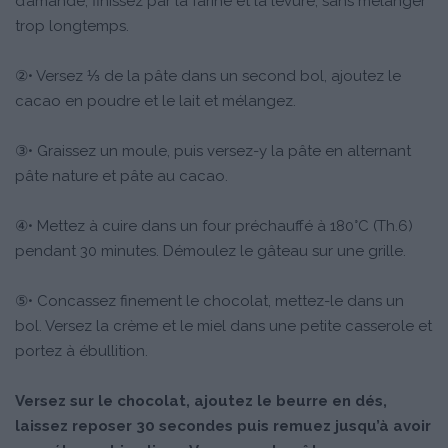
d’amande, finissez par la farine et la levure, sans mélanger
trop longtemps.
②• Versez ⅓ de la pâte dans un second bol, ajoutez le
cacao en poudre et le lait et mélangez.
③• Graissez un moule, puis versez-y la pâte en alternant
pâte nature et pâte au cacao.
④• Mettez à cuire dans un four préchauffé à 180°C (Th.6)
pendant 30 minutes. Démoulez le gâteau sur une grille.
⑤• Concassez finement le chocolat, mettez-le dans un
bol. Versez la crème et le miel dans une petite casserole et
portez à ébullition.
Versez sur le chocolat, ajoutez le beurre en dés,
laissez reposer 30 secondes puis remuez jusqu’à avoir