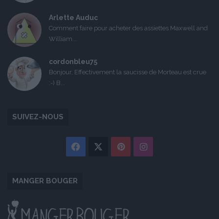
Arlette Auduc
Comment faire pour acheter des assiettes Maxwell and
William...
cordonbleu75
Bonjour, Effectivement la saucisse de Morteau est crue
:-) B...
SUIVEZ-NOUS
Facebook
X
Pinterest
Instagram
MANGER BOUGER