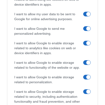
u
device identifiers in apps.
x
Saumon aux Épices façon Hot Dog
É
I want to allow my user data to be sent to
p
Google for online advertising purposes.
i
S
I want to allow Google to send me
c
a
personalized advertising.
e
u
s
t
I want to allow Google to enable storage
f
é
related to analytics like cookies on web or
a
d
device identifiers in apps.
ç
e
o
l
I want to allow Google to enable storage
n
a
related to functionality of the website or app.
H
Sauté de lapin façon fafa
p
o
i
I want to allow Google to enable storage
t
n
related to personalization.
DÉCOUVREZ ÉGALEMENT
D
f
o
a
I want to allow Google to enable storage
g
ç
related to security, including authentication
o
functionality and fraud prevention, and other
n