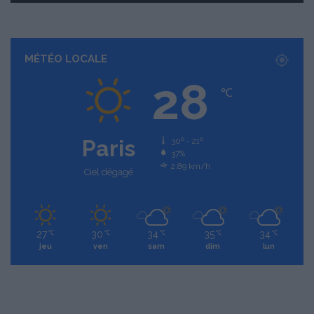
MÉTÉO LOCALE
28
℃
Paris
30º - 21º
37%
2.89 km/h
Ciel dégagé
27
30
34
35
34
℃
℃
℃
℃
℃
jeu
ven
sam
dim
lun