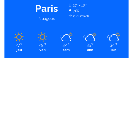
Paris
27º - 18º
71%
2.41 km/h
Nuageux
27
29
32
35
34
℃
℃
℃
℃
℃
jeu
ven
sam
dim
lun